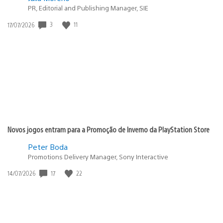
PR, Editorial and Publishing Manager, SIE
3
11
Data
17/07/2026
de
publicação:
Novos jogos entram para a Promoção de Inverno da PlayStation Store
Peter Boda
Promotions Delivery Manager, Sony Interactive
17
22
Data
14/07/2026
de
publicação: