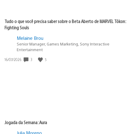
Tudo o que você precisa saber sobre o Beta Aberto de MARVEL Tōkon:
Fighting Souls
Melaine Brou
Senior Manager, Games Marketing, Sony Interactive
Entertainment
3
5
Data
16/07/2026
de
publicação:
Jogada da Semana: Aura
Julia Moreno