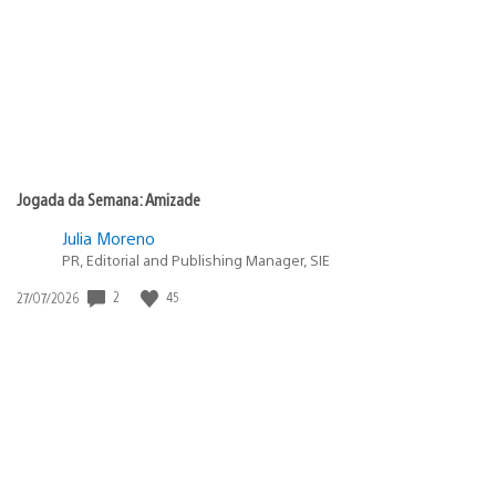
Jogada da Semana: Amizade
Julia Moreno
PR, Editorial and Publishing Manager, SIE
2
45
Data
27/07/2026
de
publicação: