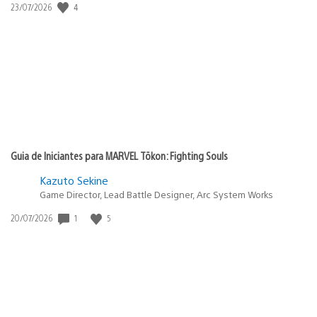
4
Data
23/07/2026
de
publicação:
Guia de Iniciantes para MARVEL Tōkon: Fighting Souls
Kazuto Sekine
Game Director, Lead Battle Designer, Arc System Works
1
5
Data
20/07/2026
de
publicação: