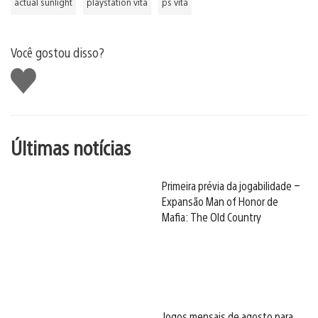
actual sunlight
playstation vita
ps vita
Você gostou disso?
Curtir
Últimas notícias
Primeira prévia da jogabilidade –
Expansão Man of Honor de
Mafia: The Old Country
Jogos mensais de agosto para