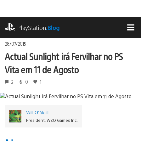
Ir
para
o
playstation.com
conteúdo
PlayStation
.Blog
MEN
28/07/2015
Actual Sunlight irá Fervilhar no PS
Vita em 11 de Agosto
2
0
1
Will O'Neill
President, WZO Games Inc.