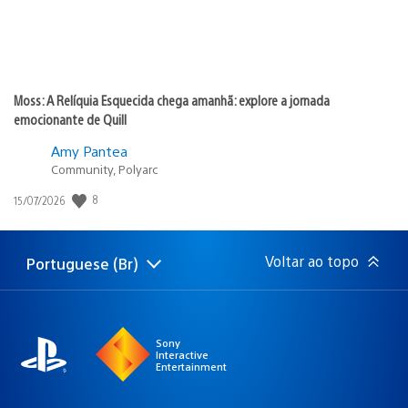
Moss: A Relíquia Esquecida chega amanhã: explore a jornada
emocionante de Quill
Amy Pantea
Community, Polyarc
8
Data
15/07/2026
de
publicação:
Voltar ao topo
Portuguese (Br)
Selecione
Região
uma
atual:
região
Sony
Interactive
Entertainment