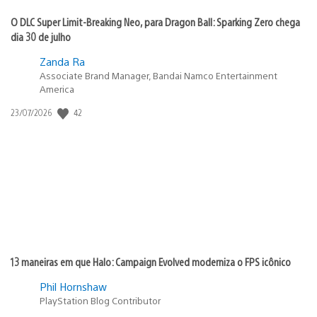
O DLC Super Limit-Breaking Neo, para Dragon Ball: Sparking Zero chega
dia 30 de julho
Zanda Ra
Associate Brand Manager, Bandai Namco Entertainment
America
42
Data
23/07/2026
de
publicação:
13 maneiras em que Halo: Campaign Evolved moderniza o FPS icônico
Phil Hornshaw
PlayStation Blog Contributor