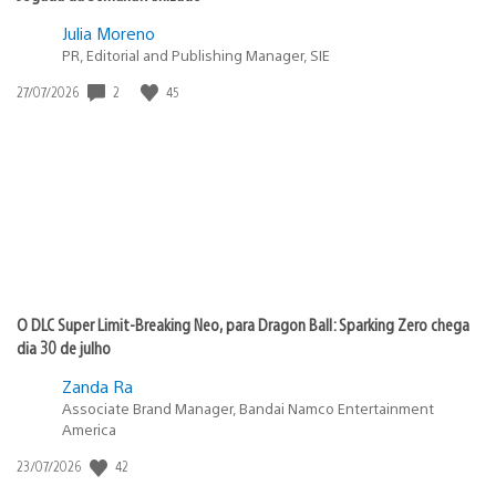
Julia Moreno
PR, Editorial and Publishing Manager, SIE
2
45
Data
27/07/2026
de
publicação:
O DLC Super Limit-Breaking Neo, para Dragon Ball: Sparking Zero chega
dia 30 de julho
Zanda Ra
Associate Brand Manager, Bandai Namco Entertainment
America
42
Data
23/07/2026
de