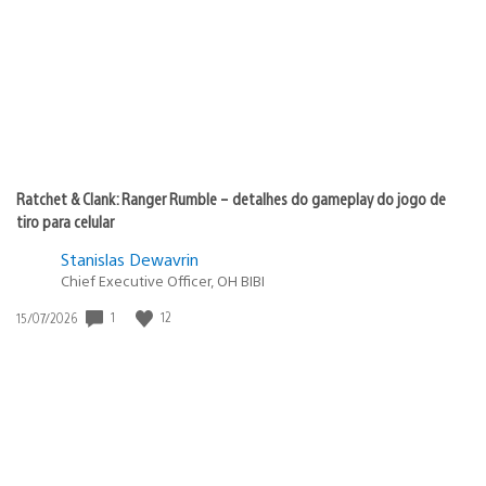
publicação:
Ratchet & Clank: Ranger Rumble – detalhes do gameplay do jogo de
tiro para celular
Stanislas Dewavrin
Chief Executive Officer, OH BIBI
1
12
Data
15/07/2026
de
publicação: