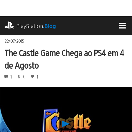
Ir
para
o
playstation.com
conteúdo
PlayStation
.Blog
MEN
22/07/2015
The Castle Game Chega ao PS4 em 4
de Agosto
1
0
1
Reproduzir
The