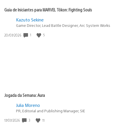
Guia de Iniciantes para MARVEL Tōkon: Fighting Souls
Kazuto Sekine
Game Director, Lead Battle Designer, Arc System Works
1
5
Data
20/07/2026
de
publicação:
Jogada da Semana: Aura
Julia Moreno
PR, Editorial and Publishing Manager, SIE
3
11
Data
17/07/2026
de