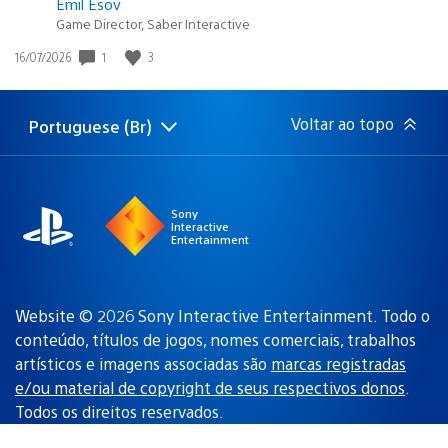
Emil Esov
Game Director, Saber Interactive
1
3
Data
16/07/2026
de
publicação:
Voltar ao topo
Portuguese (Br)
Selecione
Região
uma
atual:
região
Sony
Interactive
Entertainment
Website © 2026 Sony Interactive Entertainment. Todo o
conteúdo, títulos de jogos, nomes comerciais, trabalhos
artísticos e imagens associadas são
marcas registradas
e/ou material de copyright de seus respectivos donos
.
Todos os direitos reservados.