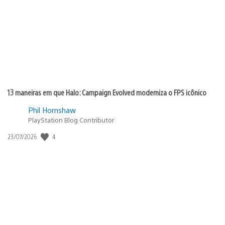
publicação:
13 maneiras em que Halo: Campaign Evolved moderniza o FPS icônico
Phil Hornshaw
PlayStation Blog Contributor
4
Data
23/07/2026
de
publicação: