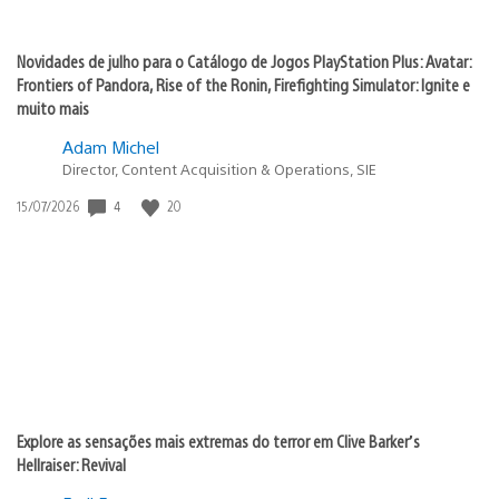
Novidades de julho para o Catálogo de Jogos PlayStation Plus: Avatar:
Frontiers of Pandora, Rise of the Ronin, Firefighting Simulator: Ignite e
muito mais
Adam Michel
Director, Content Acquisition & Operations, SIE
4
20
Data
15/07/2026
de
publicação:
Explore as sensações mais extremas do terror em Clive Barker’s
Hellraiser: Revival