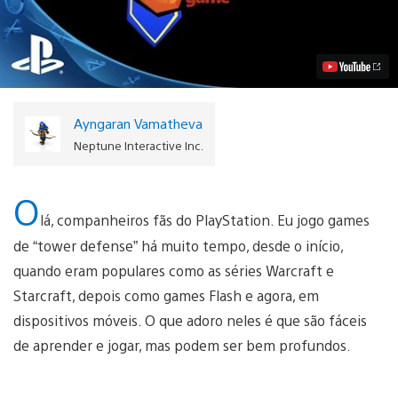
Castle
Game
Chega
ao
PS4
em
4
de
Ayngaran Vamatheva
Agosto
Vídeo
Neptune Interactive Inc.
O
lá, companheiros fãs do PlayStation. Eu jogo games
de “tower defense” há muito tempo, desde o início,
quando eram populares como as séries Warcraft e
Starcraft, depois como games Flash e agora, em
dispositivos móveis. O que adoro neles é que são fáceis
de aprender e jogar, mas podem ser bem profundos.