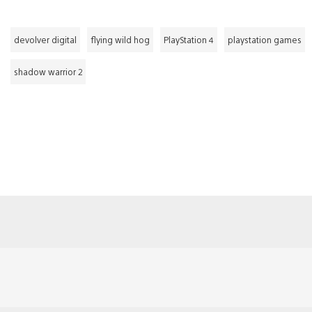
devolver digital
flying wild hog
PlayStation 4
playstation games
shadow warrior 2