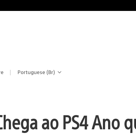
re
Portuguese (Br)
Selecione
Região
uma
atual:
região
Chega ao PS4 Ano 