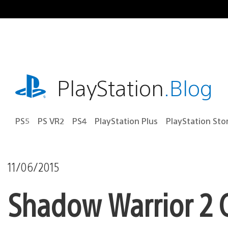
Ir
para
o
conteúdo
playstation.com
PlayStation
.Blog
PS5
PS VR2
PS4
PlayStation Plus
PlayStation Sto
11/06/2015
Shadow Warrior 2 