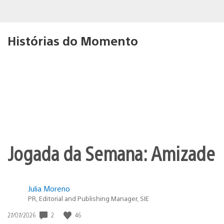
Histórias do Momento
Jogada da Semana: Amizade
Julia Moreno
PR, Editorial and Publishing Manager, SIE
2
46
Data
27/07/2026
de