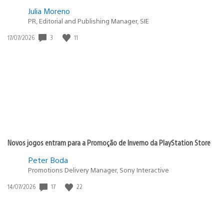
Julia Moreno
PR, Editorial and Publishing Manager, SIE
3
11
Data
17/07/2026
de
publicação:
Novos jogos entram para a Promoção de Inverno da PlayStation Store
Peter Boda
Promotions Delivery Manager, Sony Interactive
17
22
Data
14/07/2026
de
publicação: