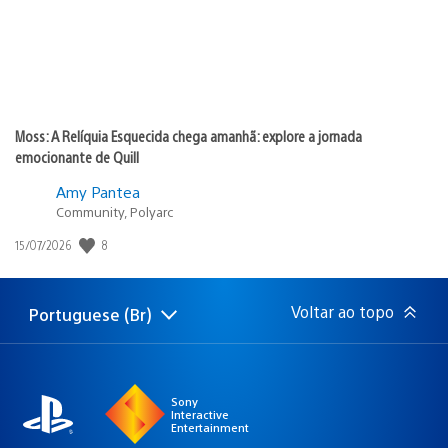
Moss: A Relíquia Esquecida chega amanhã: explore a jornada
emocionante de Quill
Amy Pantea
Community, Polyarc
8
Data
15/07/2026
de
publicação:
Voltar ao topo
Portuguese (Br)
Selecione
Região
uma
atual:
região
Sony
Interactive
Entertainment