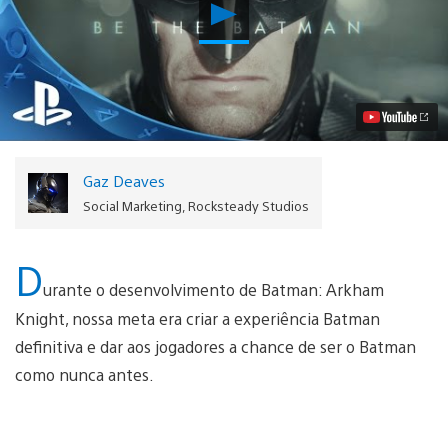
Reproduzir
Trailer
Live-
action
de
Batman:
Arkham
Knight
Celebra
os
Gaz Deaves
Heróis
do
Social Marketing, Rocksteady Studios
Cotidiano
Vídeo
D
urante o desenvolvimento de Batman: Arkham
Knight, nossa meta era criar a experiência Batman
definitiva e dar aos jogadores a chance de ser o Batman
como nunca antes.