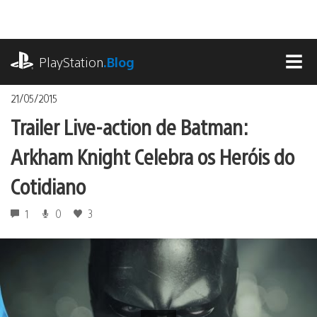
Ir
para
o
playstation.com
conteúdo
PlayStation
.Blog
MEN
21/05/2015
Trailer Live-action de Batman:
Arkham Knight Celebra os Heróis do
Cotidiano
1
0
3