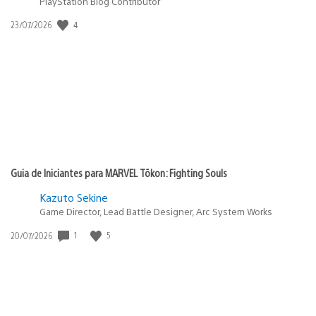
PlayStation Blog Contributor
4
Data
23/07/2026
de
publicação:
Guia de Iniciantes para MARVEL Tōkon: Fighting Souls
Kazuto Sekine
Game Director, Lead Battle Designer, Arc System Works
1
5
Data
20/07/2026
de
publicação: