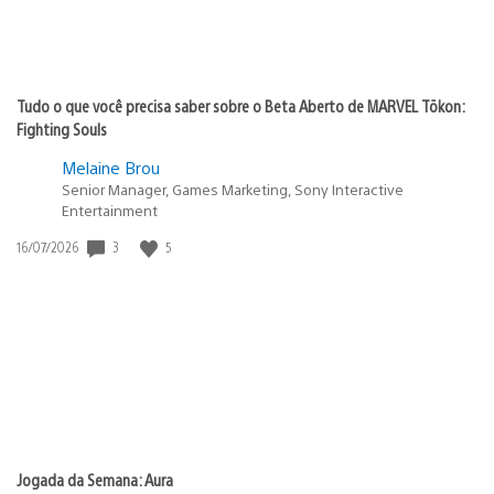
Tudo o que você precisa saber sobre o Beta Aberto de MARVEL Tōkon:
Fighting Souls
Melaine Brou
Senior Manager, Games Marketing, Sony Interactive
Entertainment
3
5
Data
16/07/2026
de
publicação:
Jogada da Semana: Aura