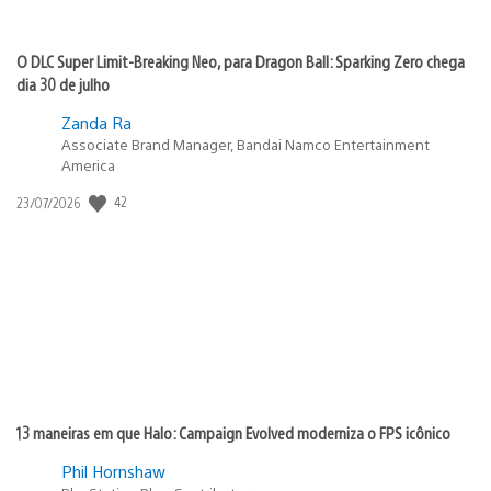
O DLC Super Limit-Breaking Neo, para Dragon Ball: Sparking Zero chega
dia 30 de julho
Zanda Ra
Associate Brand Manager, Bandai Namco Entertainment
America
42
Data
23/07/2026
de
publicação:
13 maneiras em que Halo: Campaign Evolved moderniza o FPS icônico
Phil Hornshaw