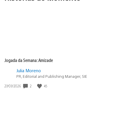
Jogada da Semana: Amizade
Julia Moreno
PR, Editorial and Publishing Manager, SIE
2
45
Data
27/07/2026
de
publicação: