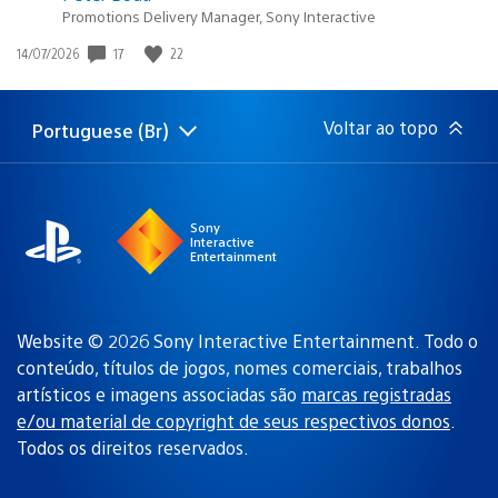
Promotions Delivery Manager, Sony Interactive
17
22
Data
14/07/2026
de
publicação:
Voltar ao topo
Portuguese (Br)
Selecione
Região
uma
atual:
região
Sony
Interactive
Entertainment
Website © 2026 Sony Interactive Entertainment. Todo o
conteúdo, títulos de jogos, nomes comerciais, trabalhos
artísticos e imagens associadas são
marcas registradas
e/ou material de copyright de seus respectivos donos
.
Todos os direitos reservados.