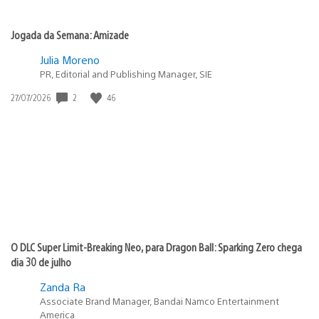
Jogada da Semana: Amizade
Julia Moreno
PR, Editorial and Publishing Manager, SIE
2
46
Data
27/07/2026
de
publicação:
O DLC Super Limit-Breaking Neo, para Dragon Ball: Sparking Zero chega
dia 30 de julho
Zanda Ra
Associate Brand Manager, Bandai Namco Entertainment
America