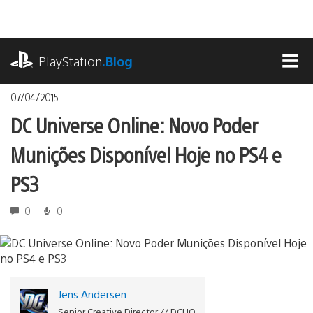
Ir
para
o
playstation.com
conteúdo
PlayStation
.Blog
MEN
07/04/2015
DC Universe Online: Novo Poder
Munições Disponível Hoje no PS4 e
PS3
0
0
Jens Andersen
Senior Creative Director // DCUO