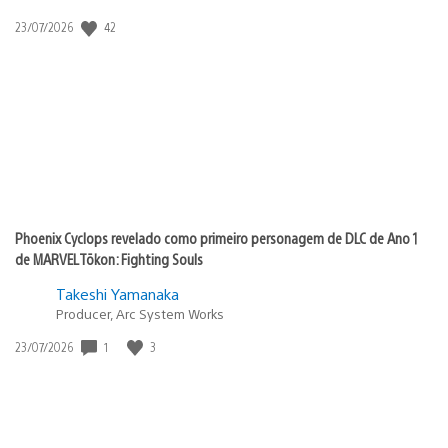
42
Data
23/07/2026
de
publicação:
Phoenix Cyclops revelado como primeiro personagem de DLC de Ano 1
de MARVEL Tōkon: Fighting Souls
Takeshi Yamanaka
Producer, Arc System Works
1
3
Data
23/07/2026
de
publicação: