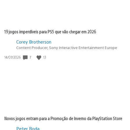
19 jogos imperdíveis para PS5 que vão chegar em 2026
Corey Brotherson
Content Producer, Sony Interactive Entertainment Europe
7
13
Data
14/07/2026
de
publicação:
Novos jogos entram para a Promoção de Inverno da PlayStation Store
Peter Boda