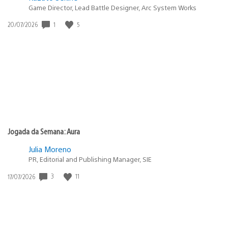
Game Director, Lead Battle Designer, Arc System Works
1
5
Data
20/07/2026
de
publicação:
Jogada da Semana: Aura
Julia Moreno
PR, Editorial and Publishing Manager, SIE
3
11
Data
17/07/2026
de
publicação: