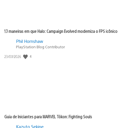
13 maneiras em que Halo: Campaign Evolved moderniza o FPS icônico
Phil Hornshaw
PlayStation Blog Contributor
4
Data
23/07/2026
de
publicação:
Guia de Iniciantes para MARVEL Tōkon: Fighting Souls
Kazuto Sekine