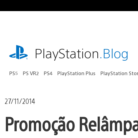
Ir
para
o
conteúdo
playstation.com
PlayStation
.Blog
PS5
PS VR2
PS4
PlayStation Plus
PlayStation Sto
27/11/2014
Promoção Relâmpag