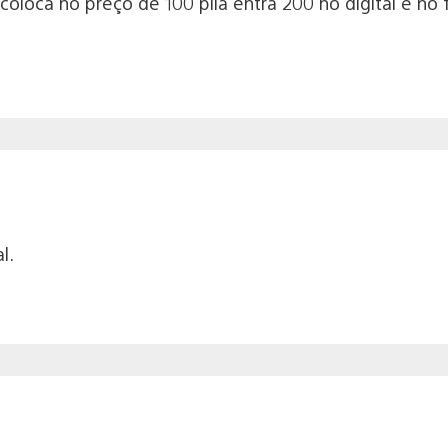
oloca no preço de 100 pila entra 200 no digital e no 
l.