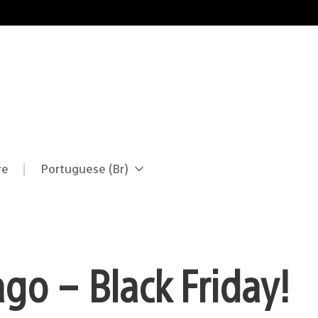
re
Portuguese (Br)
Selecione
Região
uma
atual:
região
o – Black Friday!