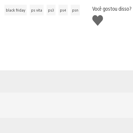
Você gostou disso?
black friday
ps vita
ps3
ps4
psn
Curtir