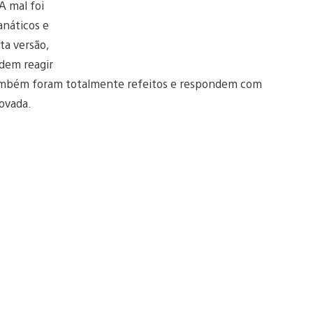
A mal foi
anáticos e
ta versão,
dem reagir
 também foram totalmente refeitos e respondem com
novada.