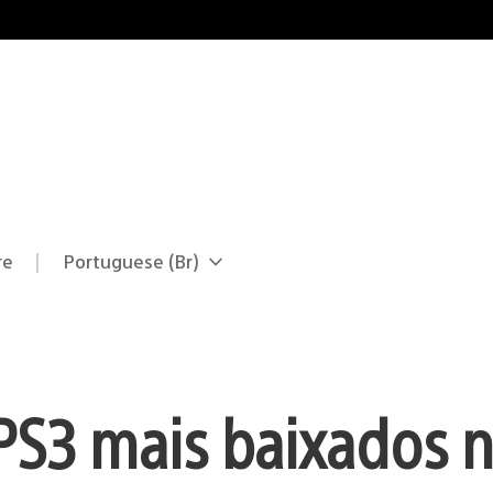
re
Portuguese (Br)
Selecione
Região
uma
atual:
região
 PS3 mais baixados 