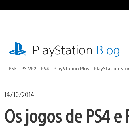
Ir
para
o
conteúdo
playstation.com
PlayStation
.Blog
PS5
PS VR2
PS4
PlayStation Plus
PlayStation Sto
14/10/2014
Os jogos de PS4 e