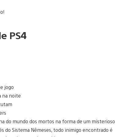
do!
de PS4
e jogo
 na noite
ecutam
ers
orna do mundo dos mortos na forma de um misterioso
avés do Sistema Nêmeses, todo inimigo encontrado é