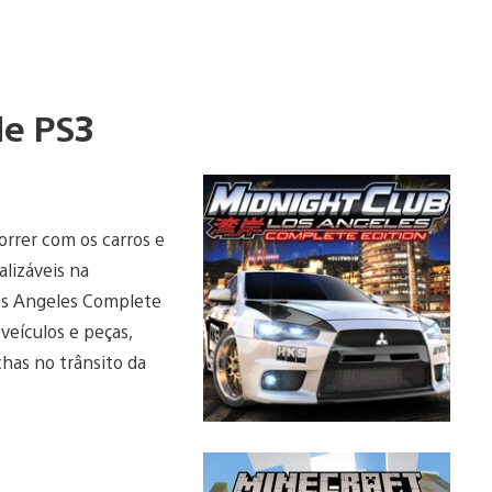
de PS3
orrer com os carros e
lizáveis na
os Angeles Complete
veículos e peças,
chas no trânsito da