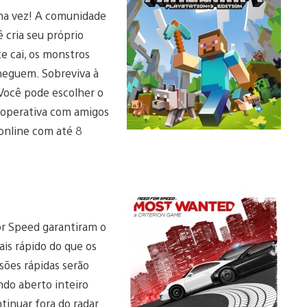
uma vez! A comunidade
 cria seu próprio
e cai, os monstros
heguem. Sobreviva à
 Você pode escolher o
cooperativa com amigos
online com até 8
for Speed garantiram o
ais rápido do que os
isões rápidas serão
do aberto inteiro
tinuar fora do radar