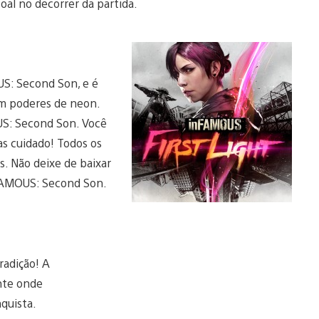
oal no decorrer da partida.
S: Second Son, e é
em poderes de neon.
US: Second Son. Você
as cuidado! Todos os
. Não deixe de baixar
nFAMOUS: Second Son.
radição! A
nte onde
quista.