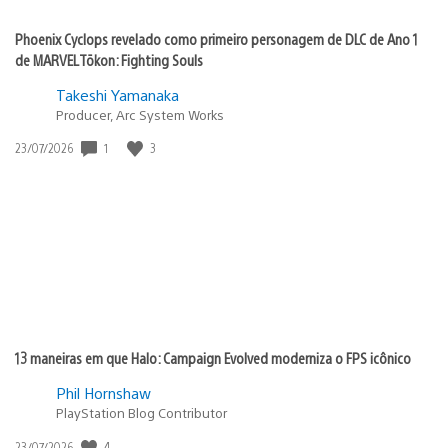
Phoenix Cyclops revelado como primeiro personagem de DLC de Ano 1
de MARVEL Tōkon: Fighting Souls
Takeshi Yamanaka
Producer, Arc System Works
1
3
Data
23/07/2026
de
publicação:
13 maneiras em que Halo: Campaign Evolved moderniza o FPS icônico
Phil Hornshaw
PlayStation Blog Contributor
4
Data
23/07/2026