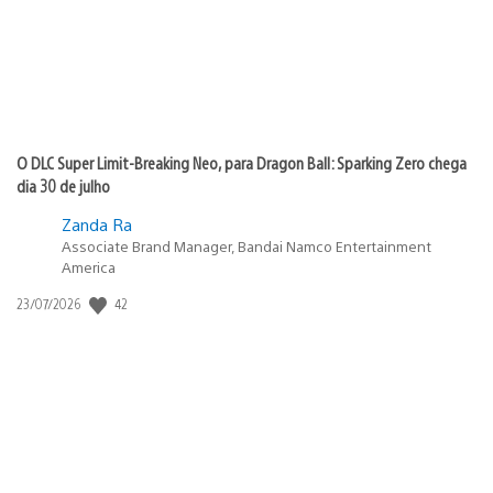
O DLC Super Limit-Breaking Neo, para Dragon Ball: Sparking Zero chega
dia 30 de julho
Zanda Ra
Associate Brand Manager, Bandai Namco Entertainment
America
42
Data
23/07/2026
de
publicação: