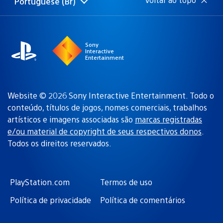
Portuguese (Br)
Selecione
Região
uma
atual:
região
Sony
Interactive
Entertainment
Website © 2026 Sony Interactive Entertainment. Todo o
conteúdo, títulos de jogos, nomes comerciais, trabalhos
artísticos e imagens associadas são
marcas registradas
e/ou material de copyright de seus respectivos donos
.
Todos os direitos reservados.
PlayStation.com
Termos de uso
Política de privacidade
Política de comentários