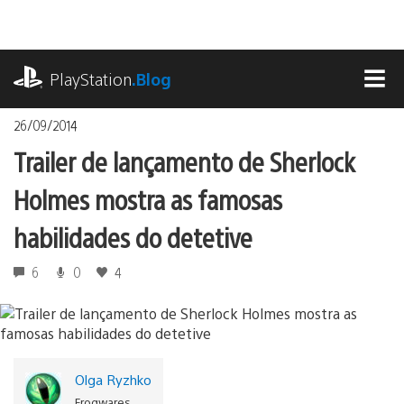
Ir
para
o
playstation.com
conteúdo
PlayStation
.Blog
MEN
26/09/2014
Trailer de lançamento de Sherlock
Holmes mostra as famosas
habilidades do detetive
6
0
4
Olga Ryzhko
Frogwares