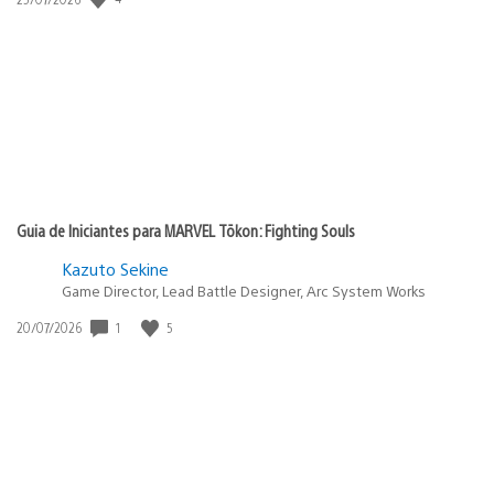
de
publicação:
Guia de Iniciantes para MARVEL Tōkon: Fighting Souls
Kazuto Sekine
Game Director, Lead Battle Designer, Arc System Works
1
5
Data
20/07/2026
de
publicação: