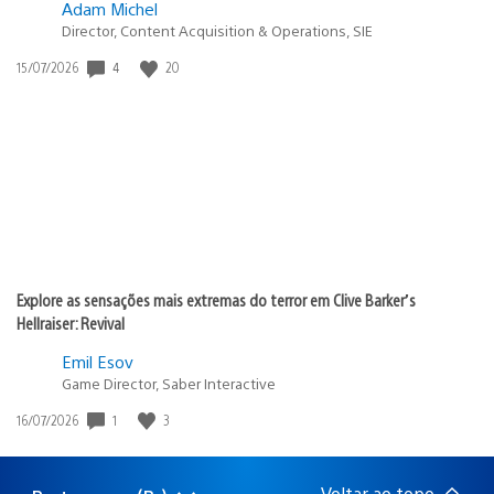
Adam Michel
Director, Content Acquisition & Operations, SIE
4
20
Data
15/07/2026
de
publicação:
Explore as sensações mais extremas do terror em Clive Barker’s
Hellraiser: Revival
Emil Esov
Game Director, Saber Interactive
1
3
Data
16/07/2026
de
publicação:
Voltar ao topo