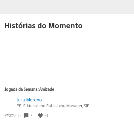
Histórias do Momento
Jogada da Semana: Amizade
Julia Moreno
PR, Editorial and Publishing Manager, SIE
2
47
Data
27/07/2026
de
publicação: