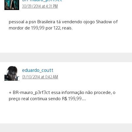
30/09/2014 at 4:31 PM
pessoal a psn Brasileira tá vendendo ojogo Shadow of
mordor de 199,99 por 122, reais.
eduardo_coutt
01/10/2014 at 0:42 AM
+ BR-mauro_p3rf3ct essa informação não procede, o
preço real continua sendo R$ 199,99…