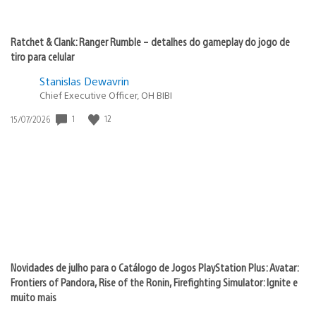
Ratchet & Clank: Ranger Rumble – detalhes do gameplay do jogo de
tiro para celular
Stanislas Dewavrin
Chief Executive Officer, OH BIBI
1
12
Data
15/07/2026
de
publicação:
Novidades de julho para o Catálogo de Jogos PlayStation Plus: Avatar:
Frontiers of Pandora, Rise of the Ronin, Firefighting Simulator: Ignite e
muito mais