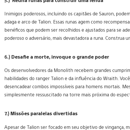
5.)
Reúna runas para construir uma lenda
Inimigos poderosos, incluindo os capitães de Sauron, pode
adaga e arco de Talion. Essas runas agem como recompensa
benéficos que podem ser recolhidos e ajustados para se ade
poderoso o adversário, mais devastadora a runa. Construa u
6.)
Desafie a morte, invoque o grande poder
Os desenvolvedores da Monolith recebem grandes cumprime
habilidades do ranger Talion e da influência do Wraith. Você
desencadear combos impossíveis para homens mortais. Mesm
simplesmente ressuscitado na torre mais próxima do espect
7.)
Missões paralelas divertidas
Apesar de Talion ser focado em seu objetivo de vingança,