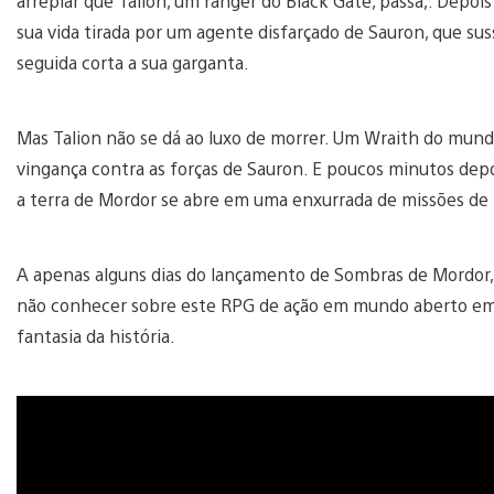
arrepiar que Talion, um ranger do Black Gate, passa,. Depoi
sua vida tirada por um agente disfarçado de Sauron, que sus
seguida corta a sua garganta.
Mas Talion não se dá ao luxo de morrer. Um Wraith do mund
vingança contra as forças de Sauron. E poucos minutos depoi
a terra de Mordor se abre em uma enxurrada de missões de ti
A apenas alguns dias do lançamento de Sombras de Mordor
não conhecer sobre este RPG de ação em mundo aberto e
fantasia da história.