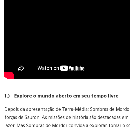
1.)
Explore o mundo aberto em seu tempo livre
Depois da apresentação de Terra-Média: Sombras de Mordor, 
forças de Sauron. As missões de história são destacadas em
lazer. Mas Sombras de Mordor convida a explorar, tomar o s