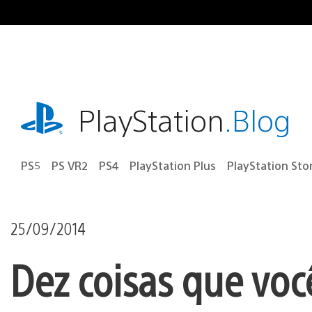
Ir
para
o
conteúdo
playstation.com
PlayStation
.Blog
PS5
PS VR2
PS4
PlayStation Plus
PlayStation Sto
25/09/2014
Dez coisas que você