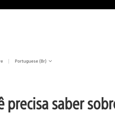
re
Portuguese (Br)
Selecione
Região
uma
atual:
região
 precisa saber sobr