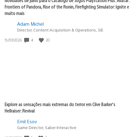
Novidades de julho para o Catálogo de Jogos PlayStation Plus: Avatar:
Frontiers of Pandora, Rise of the Ronin, Firefighting Simulator: Ignite e
muito mais
Adam Michel
Director, Content Acquisition & Operations, SIE
4
20
Data
15/07/2026
de
publicação:
Explore as sensações mais extremas do terror em Clive Barker’s
Hellraiser: Revival
Emil Esov
Game Director, Saber Interactive