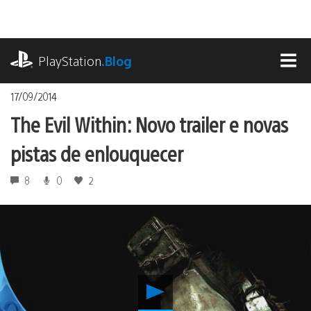
Ir
para
o
playstation.com
conteúdo
PlayStation
.Blog
MEN
17/09/2014
The Evil Within: Novo trailer e novas
pistas de enlouquecer
8
0
2
Reproduzir
The