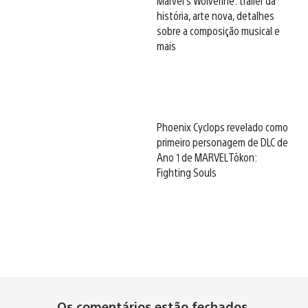
Marvel’s Wolverine: trailer da
história, arte nova, detalhes
sobre a composição musical e
mais
Phoenix Cyclops revelado como
primeiro personagem de DLC de
Ano 1 de MARVEL Tōkon:
Fighting Souls
Os comentários estão fechados.