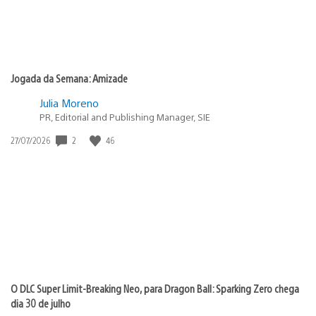
Jogada da Semana: Amizade
Julia Moreno
PR, Editorial and Publishing Manager, SIE
2
46
Data
27/07/2026
de
publicação:
O DLC Super Limit-Breaking Neo, para Dragon Ball: Sparking Zero chega
dia 30 de julho