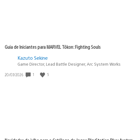
Guia de Iniciantes para MARVEL Tōkon: Fighting Souls
Kazuto Sekine
Game Director, Lead Battle Designer, Arc System Works
1
5
Data
20/07/2026
de
publicação: