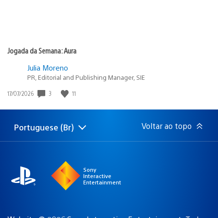
Jogada da Semana: Aura
Julia Moreno
PR, Editorial and Publishing Manager, SIE
3
11
Data
17/07/2026
de
publicação:
Voltar ao topo
Portuguese (Br)
Selecione
Região
uma
atual:
região
Sony
Interactive
Entertainment