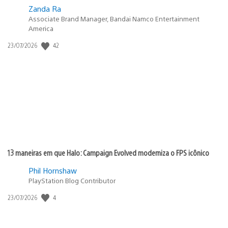
Zanda Ra
Associate Brand Manager, Bandai Namco Entertainment
America
42
Data
23/07/2026
de
publicação:
13 maneiras em que Halo: Campaign Evolved moderniza o FPS icônico
Phil Hornshaw
PlayStation Blog Contributor
4
Data
23/07/2026
de
publicação: