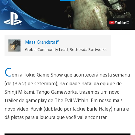
Evil
Within:
Novo
trailer
e
novas
pistas
de
Matt Grandstaff
enlouquecer
Vídeo
Global Community Lead, Bethesda Softworks
C
om a Tokio Game Show que acontecerá nesta semana
(de 18 a 21 de setembro), na cidade natal da equipe de
Shinji Mikami, Tango Gameworks, trazemos um novo
trailer de gameplay de The Evil Within. Em nosso mais
novo vídeo, Ruvik (dublado por Jackie Earle Haley) narra e
dá pistas para a loucura que você vai encontrar.