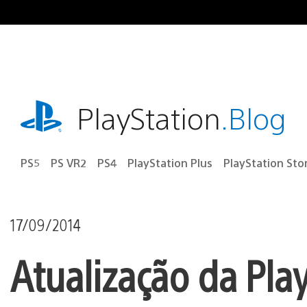
Ir
para
o
conteúdo
playstation.com
PlayStation
.Blog
PS5
PS VR2
PS4
PlayStation Plus
PlayStation Sto
17/09/2014
Atualização da Pla