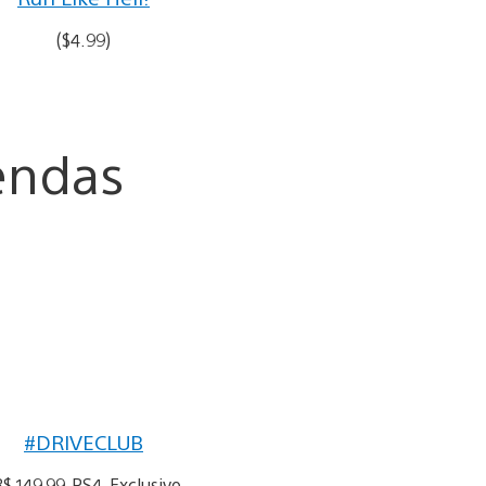
($4.99)
endas
#DRIVECLUB
R$ 149,99, PS4, Exclusivo