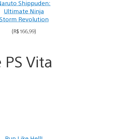
Naruto Shippuden:
Ultimate Ninja
Storm Revolution
(R$ 166,99)
 PS Vita
Run Like Hell!