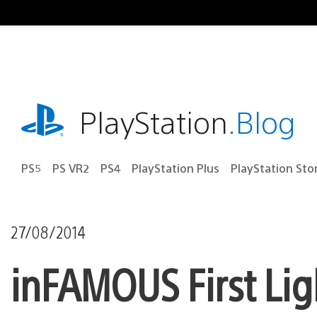
Ir
para
o
conteúdo
playstation.com
PlayStation
.Blog
PS5
PS VR2
PS4
PlayStation Plus
PlayStation Sto
27/08/2014
inFAMOUS First Lig