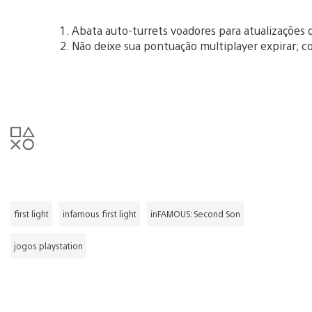
Abata auto-turrets voadores para atualizações 
Não deixe sua pontuação multiplayer expirar; c
first light
infamous first light
inFAMOUS: Second Son
jogos playstation