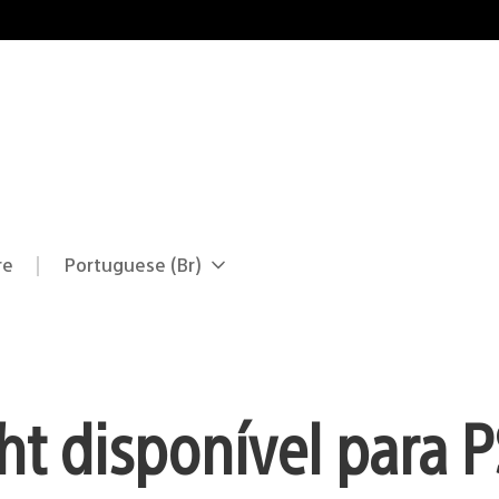
re
Portuguese (Br)
Selecione
Região
uma
atual:
região
ht disponível para 