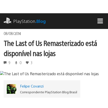
Ir
para
o
playstation.com
conteúdo
PlayStation
.Blog
MEN
08/08/2014
The Last of Us Remasterizado está
disponível nas lojas
9
0
3
Felipe Covanzi
Correspondente PlayStation Blog Brasil