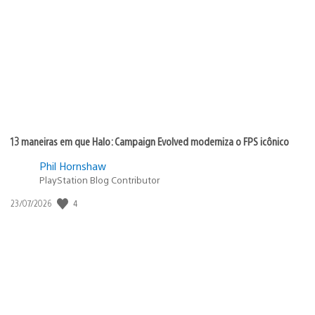
de
publicação:
13 maneiras em que Halo: Campaign Evolved moderniza o FPS icônico
Phil Hornshaw
PlayStation Blog Contributor
4
Data
23/07/2026
de
publicação: