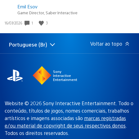
Emil Esov
Game Director, Saber Interactive
1
3
Data
16/07/2026
de
publicação:
Voltar ao topo
Portuguese (Br)
Selecione
Região
uma
atual:
região
Sony
Interactive
Entertainment
Website © 2026 Sony Interactive Entertainment. Todo o
conteúdo, títulos de jogos, nomes comerciais, trabalhos
artísticos e imagens associadas são
marcas registradas
e/ou material de copyright de seus respectivos donos
.
Todos os direitos reservados.