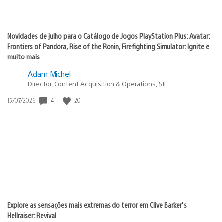
Novidades de julho para o Catálogo de Jogos PlayStation Plus: Avatar:
Frontiers of Pandora, Rise of the Ronin, Firefighting Simulator: Ignite e
muito mais
Adam Michel
Director, Content Acquisition & Operations, SIE
4
20
Data
15/07/2026
de
publicação:
Explore as sensações mais extremas do terror em Clive Barker’s
Hellraiser: Revival