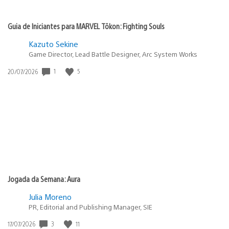
Guia de Iniciantes para MARVEL Tōkon: Fighting Souls
Kazuto Sekine
Game Director, Lead Battle Designer, Arc System Works
1
5
Data
20/07/2026
de
publicação:
Jogada da Semana: Aura
Julia Moreno
PR, Editorial and Publishing Manager, SIE
3
11
Data
17/07/2026