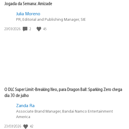
Jogada da Semana: Amizade
Julia Moreno
PR, Editorial and Publishing Manager, SIE
2
45
Data
27/07/2026
de
publicação:
O DLC Super Limit-Breaking Neo, para Dragon Ball: Sparking Zero chega
dia 30 de julho
Zanda Ra
Associate Brand Manager, Bandai Namco Entertainment
America
42
Data
23/07/2026