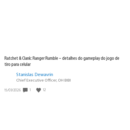
de
publicação:
Ratchet & Clank: Ranger Rumble – detalhes do gameplay do jogo de
tiro para celular
Stanislas Dewavrin
Chief Executive Officer, OH BIBI
1
12
Data
15/07/2026
de
publicação: