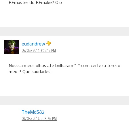
REmaster do REmake? O.o
eudandrew
07/08/2014 at 5:13 PM
Nosssa meus olhos até brilharam *-* com certeza terei o
meu !! Que saudades..
TheMdS82
07/08/2014 at 8:56 PM