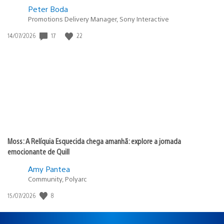
Peter Boda
Promotions Delivery Manager, Sony Interactive
17
22
Data
14/07/2026
de
publicação:
Moss: A Relíquia Esquecida chega amanhã: explore a jornada
emocionante de Quill
Amy Pantea
Community, Polyarc
8
Data
15/07/2026
de
publicação: