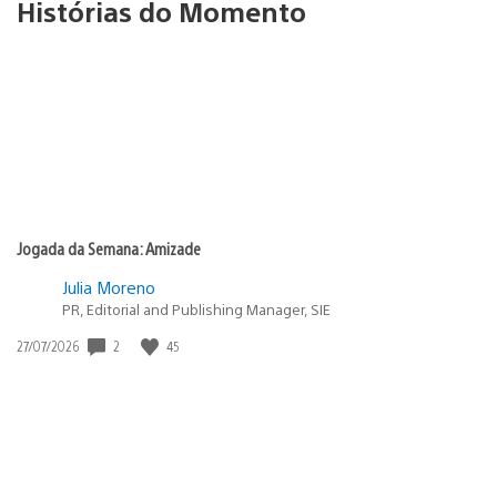
Histórias do Momento
Jogada da Semana: Amizade
Julia Moreno
PR, Editorial and Publishing Manager, SIE
2
45
Data
27/07/2026
de
publicação: