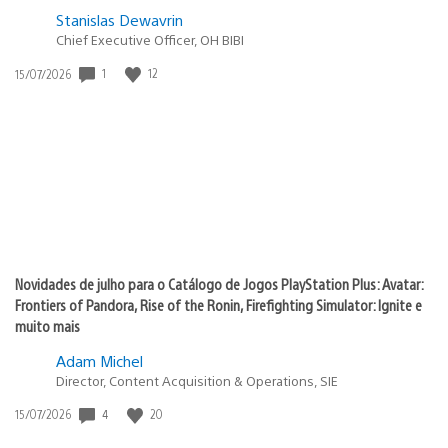
Stanislas Dewavrin
Chief Executive Officer, OH BIBI
1
12
Data
15/07/2026
de
publicação:
Novidades de julho para o Catálogo de Jogos PlayStation Plus: Avatar:
Frontiers of Pandora, Rise of the Ronin, Firefighting Simulator: Ignite e
muito mais
Adam Michel
Director, Content Acquisition & Operations, SIE
4
20
Data
15/07/2026
de