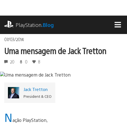
Ir
para
o
playstation.com
conteúdo
PlayStation
.Blog
MEN
07/03/2014
Uma mensagem de Jack Tretton
20
0
8
Jack Tretton
President & CEO
N
ação PlayStation,