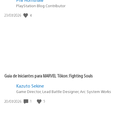
PlayStation Blog Contributor
4
Data
23/07/2026
de
publicação:
Guia de Iniciantes para MARVEL Tōkon: Fighting Souls
Kazuto Sekine
Game Director, Lead Battle Designer, Arc System Works
1
5
Data
20/07/2026
de
publicação: