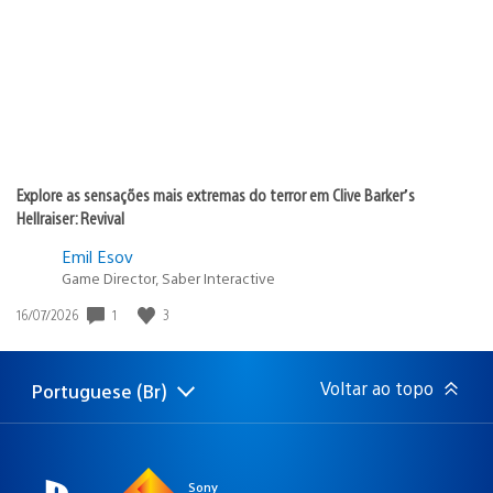
publicação:
Explore as sensações mais extremas do terror em Clive Barker’s
Hellraiser: Revival
Emil Esov
Game Director, Saber Interactive
1
3
Data
16/07/2026
de
publicação:
Voltar ao topo
Portuguese (Br)
Selecione
Região
uma
atual:
região
Sony