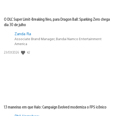
O DLC Super Limit-Breaking Neo, para Dragon Ball: Sparking Zero chega
dia 30 de julho
Zanda Ra
Associate Brand Manager, Bandai Namco Entertainment
America
42
Data
23/07/2026
de
publicação:
13 maneiras em que Halo: Campaign Evolved moderniza o FPS icônico
Phil Hornshaw