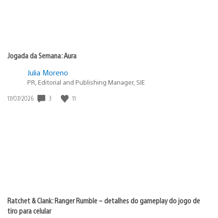
Jogada da Semana: Aura
Julia Moreno
PR, Editorial and Publishing Manager, SIE
3
11
Data
17/07/2026
de
publicação:
Ratchet & Clank: Ranger Rumble – detalhes do gameplay do jogo de
tiro para celular