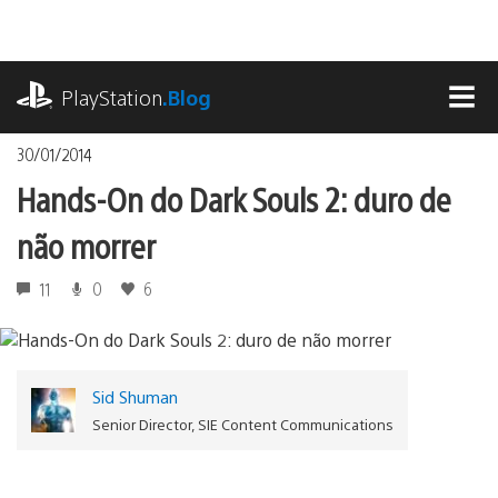
Ir
para
o
playstation.com
conteúdo
PlayStation
.Blog
MEN
30/01/2014
Hands-On do Dark Souls 2: duro de
não morrer
11
0
6
Sid Shuman
Senior Director, SIE Content Communications