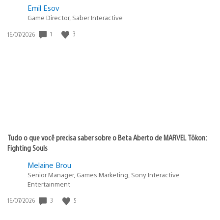
Emil Esov
Game Director, Saber Interactive
1
3
Data
16/07/2026
de
publicação:
Tudo o que você precisa saber sobre o Beta Aberto de MARVEL Tōkon:
Fighting Souls
Melaine Brou
Senior Manager, Games Marketing, Sony Interactive
Entertainment
3
5
Data
16/07/2026
de
publicação: