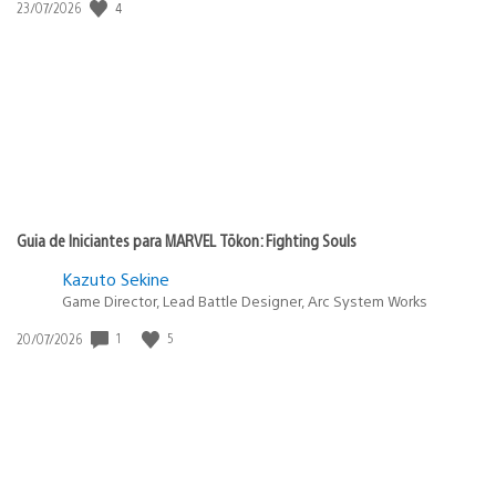
4
Data
23/07/2026
de
publicação:
Guia de Iniciantes para MARVEL Tōkon: Fighting Souls
Kazuto Sekine
Game Director, Lead Battle Designer, Arc System Works
1
5
Data
20/07/2026
de
publicação: