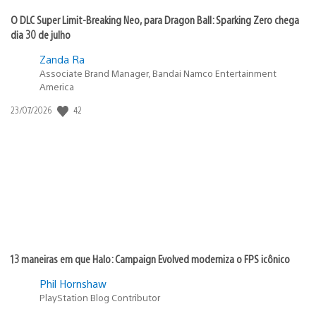
O DLC Super Limit-Breaking Neo, para Dragon Ball: Sparking Zero chega
dia 30 de julho
Zanda Ra
Associate Brand Manager, Bandai Namco Entertainment
America
42
Data
23/07/2026
de
publicação:
13 maneiras em que Halo: Campaign Evolved moderniza o FPS icônico
Phil Hornshaw
PlayStation Blog Contributor