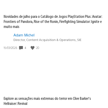
Novidades de julho para o Catálogo de Jogos PlayStation Plus: Avatar:
Frontiers of Pandora, Rise of the Ronin, Firefighting Simulator: Ignite e
muito mais
Adam Michel
Director, Content Acquisition & Operations, SIE
4
20
Data
15/07/2026
de
publicação:
Explore as sensações mais extremas do terror em Clive Barker’s
Hellraiser: Revival