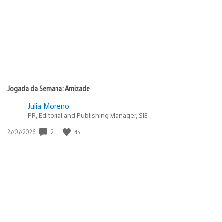
Jogada da Semana: Amizade
Julia Moreno
PR, Editorial and Publishing Manager, SIE
2
45
Data
27/07/2026
de
publicação: