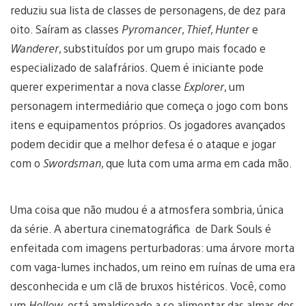
reduziu sua lista de classes de personagens, de dez para
oito. Saíram as classes
Pyromancer
,
Thief
,
Hunter
e
Wanderer
, substituídos por um grupo mais focado e
especializado de salafrários. Quem é iniciante pode
querer experimentar a nova classe
Explorer
, um
personagem intermediário que começa o jogo com bons
itens e equipamentos próprios. Os jogadores avançados
podem decidir que a melhor defesa é o ataque e jogar
com o
Swordsman
, que luta com uma arma em cada mão.
Uma coisa que não mudou é a atmosfera sombria, única
da série. A abertura cinematográfica de Dark Souls é
enfeitada com imagens perturbadoras: uma árvore morta
com vaga-lumes inchados, um reino em ruínas de uma era
desconhecida e um clã de bruxos histéricos. Você, como
um
Hollow
, está amaldiçoado a se alimentar das almas dos