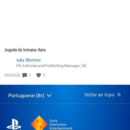
Jogada da Semana: Aura
Julia Moreno
PR, Editorial and Publishing Manager, SIE
3
11
Data
17/07/2026
de
publicação:
Voltar ao topo
Portuguese (Br)
Selecione
Região
uma
atual:
região
Sony
Interactive
Entertainment