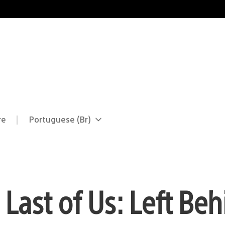
re
Portuguese (Br)
Selecione
Região
uma
atual:
região
 Last of Us: Left Beh