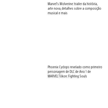
Marvel’s Wolverine: trailer da história,
arte nova, detalhes sobre a composição
musical e mais
Phoenix Cyclops revelado como primeiro
personagem de DLC de Ano 1 de
MARVEL Tōkon: Fighting Souls