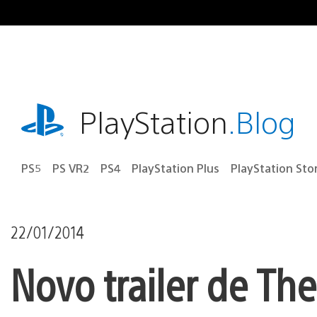
Ir
para
o
conteúdo
playstation.com
PlayStation
.Blog
PS5
PS VR2
PS4
PlayStation Plus
PlayStation Sto
22/01/2014
Novo trailer de The