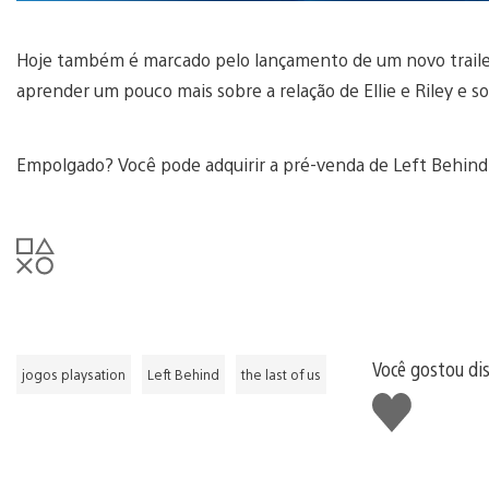
Hoje também é marcado pelo lançamento de um novo trailer 
aprender um pouco mais sobre a relação de Ellie e Riley e s
Empolgado? Você pode adquirir a pré-venda de Left Behin
Você gostou di
jogos playsation
Left Behind
the last of us
Curtir