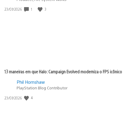
1
3
Data
23/07/2026
de
publicação:
13 maneiras em que Halo: Campaign Evolved moderniza o FPS icônico
Phil Hornshaw
PlayStation Blog Contributor
4
Data
23/07/2026
de
publicação: