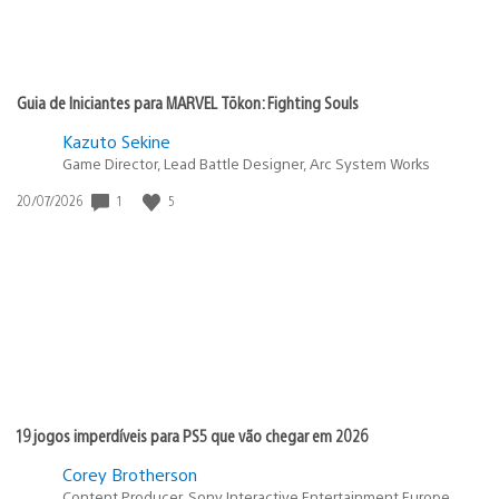
Guia de Iniciantes para MARVEL Tōkon: Fighting Souls
Kazuto Sekine
Game Director, Lead Battle Designer, Arc System Works
1
5
Data
20/07/2026
de
publicação:
19 jogos imperdíveis para PS5 que vão chegar em 2026
Corey Brotherson
Content Producer, Sony Interactive Entertainment Europe