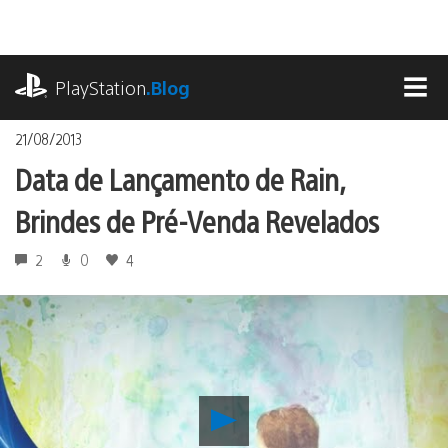
Ir
para
o
playstation.com
conteúdo
PlayStation
.Blog
MEN
21/08/2013
Data de Lançamento de Rain,
Brindes de Pré-Venda Revelados
2
0
4
Reproduzir
Data