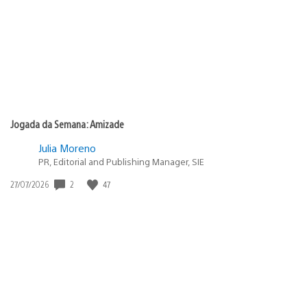
Jogada da Semana: Amizade
Julia Moreno
PR, Editorial and Publishing Manager, SIE
2
47
Data
27/07/2026
de
publicação: