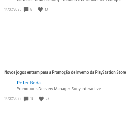
8
13
Data
14/07/2026
de
publicação:
Novos jogos entram para a Promoção de Inverno da PlayStation Store
Peter Boda
Promotions Delivery Manager, Sony Interactive
17
22
Data
14/07/2026
de
publicação: