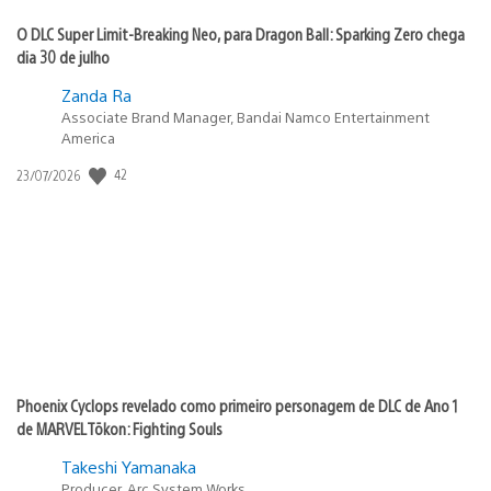
O DLC Super Limit-Breaking Neo, para Dragon Ball: Sparking Zero chega
dia 30 de julho
Zanda Ra
Associate Brand Manager, Bandai Namco Entertainment
America
42
Data
23/07/2026
de
publicação:
Phoenix Cyclops revelado como primeiro personagem de DLC de Ano 1
de MARVEL Tōkon: Fighting Souls
Takeshi Yamanaka
Producer, Arc System Works