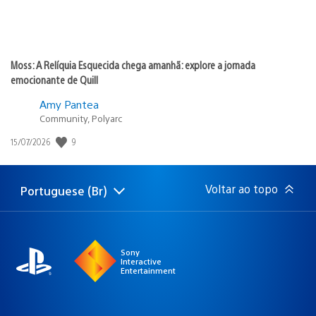
Moss: A Relíquia Esquecida chega amanhã: explore a jornada
emocionante de Quill
Amy Pantea
Community, Polyarc
9
Data
15/07/2026
de
publicação:
Voltar ao topo
Portuguese (Br)
Selecione
Região
uma
atual:
região
Sony
Interactive
Entertainment