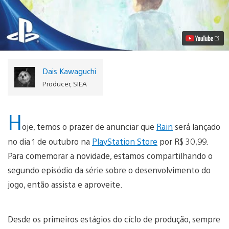
de
Lançamento
de
Rain,
Brindes
de
Pré-
Venda
Dais Kawaguchi
Revelados
Vídeo
Producer, SIEA
H
oje, temos o prazer de anunciar que
Rain
será lançado
no dia 1 de outubro na
PlayStation Store
por R$ 30,99.
Para comemorar a novidade, estamos compartilhando o
segundo episódio da série sobre o desenvolvimento do
jogo, então assista e aproveite.
Desde os primeiros estágios do cíclo de produção, sempre