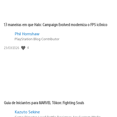
13 maneiras em que Halo: Campaign Evolved moderniza o FPS icônico
Phil Hornshaw
PlayStation Blog Contributor
4
Data
23/07/2026
de
publicação:
Guia de Iniciantes para MARVEL Tōkon: Fighting Souls
Kazuto Sekine
Game Director, Lead Battle Designer, Arc System Works