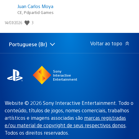
Juan Carlos Moya
CE, Pdpartid Games
3
Data
14/07/2026
de
publicação:
Voltar ao topo
Portuguese (Br)
Selecione
Região
uma
atual:
região
Sony
Interactive
Entertainment
Website © 2026 Sony Interactive Entertainment. Todo o
conteúdo, títulos de jogos, nomes comerciais, trabalhos
artísticos e imagens associadas são
marcas registradas
e/ou material de copyright de seus respectivos donos
.
Todos os direitos reservados.