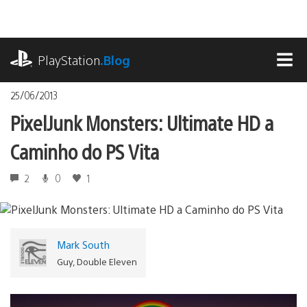
Ir
para
o
playstation.com
conteúdo
PlayStation
.Blog
MEN
25/06/2013
PixelJunk Monsters: Ultimate HD a
Caminho do PS Vita
2
0
1
Mark South
Guy, Double Eleven