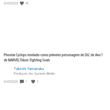
42
Data
23/07/2026
de
publicação:
Phoenix Cyclops revelado como primeiro personagem de DLC de Ano 1
de MARVEL Tōkon: Fighting Souls
Takeshi Yamanaka
Producer, Arc System Works
1
3
Data
23/07/2026
de
publicação: