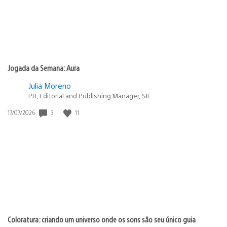
Jogada da Semana: Aura
Julia Moreno
PR, Editorial and Publishing Manager, SIE
3
11
Data
17/07/2026
de
publicação:
Coloratura: criando um universo onde os sons são seu único guia