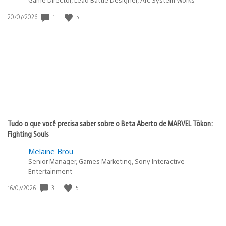
1
5
Data
20/07/2026
de
publicação:
Tudo o que você precisa saber sobre o Beta Aberto de MARVEL Tōkon:
Fighting Souls
Melaine Brou
Senior Manager, Games Marketing, Sony Interactive
Entertainment
3
5
Data
16/07/2026
de
publicação: