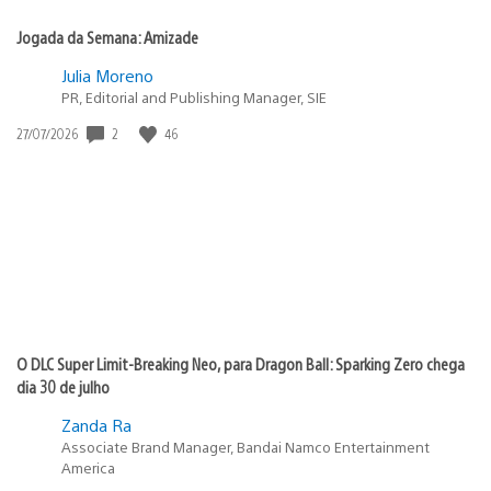
Jogada da Semana: Amizade
Julia Moreno
PR, Editorial and Publishing Manager, SIE
2
46
Data
27/07/2026
de
publicação:
O DLC Super Limit-Breaking Neo, para Dragon Ball: Sparking Zero chega
dia 30 de julho
Zanda Ra
Associate Brand Manager, Bandai Namco Entertainment
America