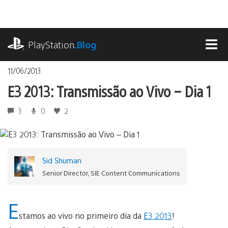
Ir
para
o
playstation.com
conteúdo
PlayStation
.Blog
MEN
11/06/2013
E3 2013: Transmissão ao Vivo – Dia 1
3
0
2
Sid Shuman
Senior Director, SIE Content Communications
E
stamos ao vivo no primeiro dia da
E3 2013
!