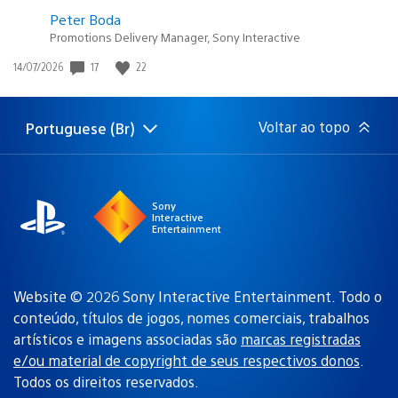
Peter Boda
Promotions Delivery Manager, Sony Interactive
17
22
Data
14/07/2026
de
publicação:
Voltar ao topo
Portuguese (Br)
Selecione
Região
uma
atual:
região
Sony
Interactive
Entertainment
Website © 2026 Sony Interactive Entertainment. Todo o
conteúdo, títulos de jogos, nomes comerciais, trabalhos
artísticos e imagens associadas são
marcas registradas
e/ou material de copyright de seus respectivos donos
.
Todos os direitos reservados.