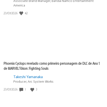
Associate Brand Manager, Bandai Namco Entertainment
America
42
Data
23/07/2026
de
publicação:
Phoenix Cyclops revelado como primeiro personagem de DLC de Ano 1
de MARVEL Tōkon: Fighting Souls
Takeshi Yamanaka
Producer, Arc System Works
1
3
Data
23/07/2026
de
publicação: