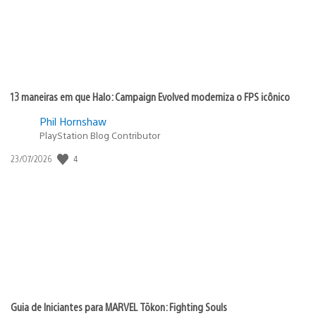
13 maneiras em que Halo: Campaign Evolved moderniza o FPS icônico
Phil Hornshaw
PlayStation Blog Contributor
4
Data
23/07/2026
de
publicação:
Guia de Iniciantes para MARVEL Tōkon: Fighting Souls