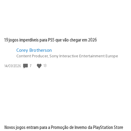
19 jogos imperdíveis para PS5 que vão chegar em 2026
Corey Brotherson
Content Producer, Sony Interactive Entertainment Europe
7
13
Data
14/07/2026
de
publicação:
Novos jogos entram para a Promoção de Inverno da PlayStation Store