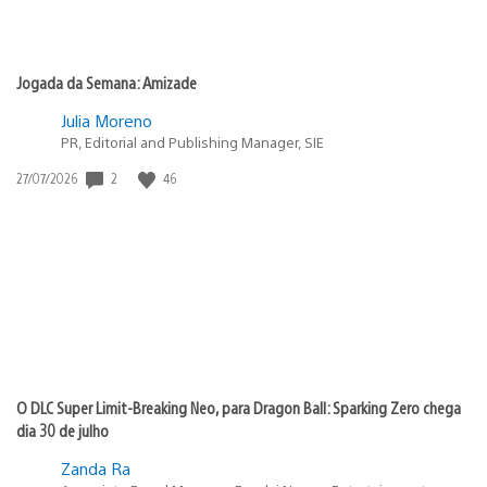
Jogada da Semana: Amizade
Julia Moreno
PR, Editorial and Publishing Manager, SIE
2
46
Data
27/07/2026
de
publicação:
O DLC Super Limit-Breaking Neo, para Dragon Ball: Sparking Zero chega
dia 30 de julho
Zanda Ra