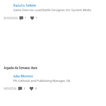
Kazuto Sekine
Game Director, Lead Battle Designer, Arc System Works
1
5
Data
20/07/2026
de
publicação:
Jogada da Semana: Aura
Julia Moreno
PR, Editorial and Publishing Manager, SIE
3
11
Data
17/07/2026
de
publicação: