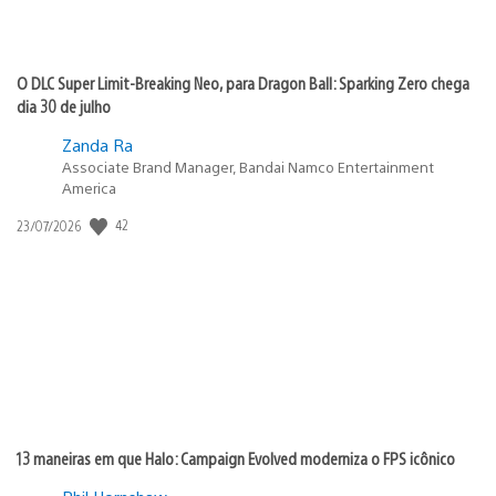
O DLC Super Limit-Breaking Neo, para Dragon Ball: Sparking Zero chega
dia 30 de julho
Zanda Ra
Associate Brand Manager, Bandai Namco Entertainment
America
42
Data
23/07/2026
de
publicação:
13 maneiras em que Halo: Campaign Evolved moderniza o FPS icônico