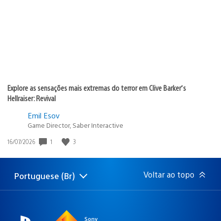
publicação:
Explore as sensações mais extremas do terror em Clive Barker’s
Hellraiser: Revival
Emil Esov
Game Director, Saber Interactive
1
3
Data
16/07/2026
de
publicação:
Voltar ao topo
Portuguese (Br)
Selecione
Região
uma
atual:
região
Sony