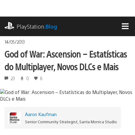
Ir
para
o
playstation.com
conteúdo
PlayStation
.Blog
MEN
14/05/2013
God of War: Ascension – Estatísticas
do Multiplayer, Novos DLCs e Mais
23
0
6
Aaron Kaufman
Senior Community Strategist, Santa Monica Studio