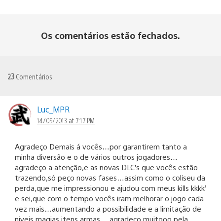
Os comentários estão fechados.
23
Comentários
Luc_MPR
14/05/2013 at 7:17 PM
Agradeço Demais á vocês…por garantirem tanto a
minha diversão e o de vários outros jogadores…
agradeço a atenção,e as novas DLC’s que vocês estão
trazendo,só peço novas fases…assim como o coliseu da
perda,que me impressionou e ajudou com meus kills kkkk’
e sei,que com o tempo vocês iram melhorar o jogo cada
vez mais…aumentando a possibilidade e a limitação de
niveis,magias,itens,armas….agradeço muitooo pela