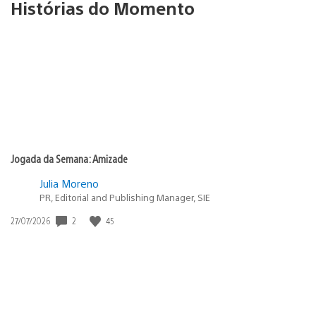
Histórias do Momento
Jogada da Semana: Amizade
Julia Moreno
PR, Editorial and Publishing Manager, SIE
2
45
Data
27/07/2026
de
publicação: