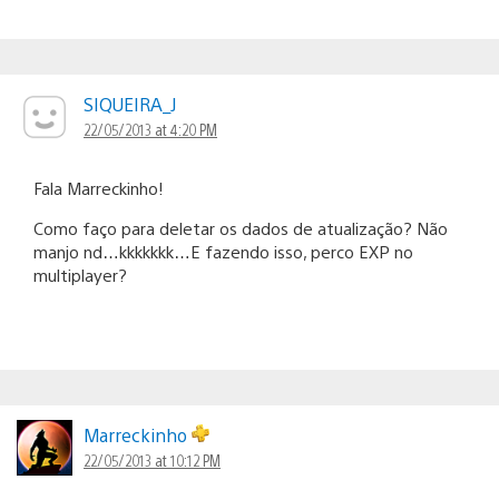
SIQUEIRA_J
22/05/2013 at 4:20 PM
Fala Marreckinho!
Como faço para deletar os dados de atualização? Não
manjo nd…kkkkkkk…E fazendo isso, perco EXP no
multiplayer?
Marreckinho
22/05/2013 at 10:12 PM