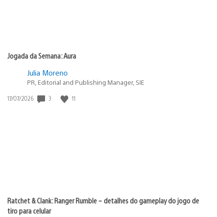
Jogada da Semana: Aura
Julia Moreno
PR, Editorial and Publishing Manager, SIE
3
11
Data
17/07/2026
de
publicação:
Ratchet & Clank: Ranger Rumble – detalhes do gameplay do jogo de
tiro para celular