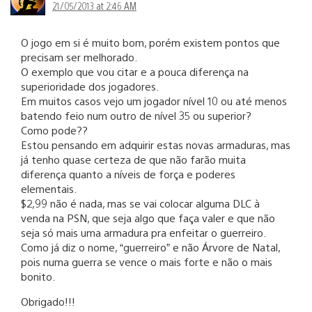
21/05/2013 at 2:46 AM
O jogo em si é muito bom, porém existem pontos que
precisam ser melhorado.
O exemplo que vou citar e a pouca diferença na
superioridade dos jogadores.
Em muitos casos vejo um jogador nível 10 ou até menos
batendo feio num outro de nível 35 ou superior?
Como pode??
Estou pensando em adquirir estas novas armaduras, mas
já tenho quase certeza de que não farão muita
diferença quanto a níveis de força e poderes
elementais.
$2,99 não é nada, mas se vai colocar alguma DLC à
venda na PSN, que seja algo que faça valer e que não
seja só mais uma armadura pra enfeitar o guerreiro.
Como já diz o nome, “guerreiro” e não Árvore de Natal,
pois numa guerra se vence o mais forte e não o mais
bonito.
Obrigado!!!