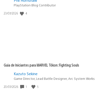
Phil Hornshaw
PlayStation Blog Contributor
4
Data
23/07/2026
de
publicação:
Guia de Iniciantes para MARVEL Tōkon: Fighting Souls
Kazuto Sekine
Game Director, Lead Battle Designer, Arc System Works
1
5
Data
20/07/2026
de
publicação: