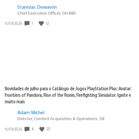
Stanislas Dewavrin
Chief Executive Officer, OH BIBI
1
12
Data
15/07/2026
de
publicação:
Novidades de julho para o Catálogo de Jogos PlayStation Plus: Avatar:
Frontiers of Pandora, Rise of the Ronin, Firefighting Simulator: Ignite e
muito mais
Adam Michel
Director, Content Acquisition & Operations, SIE
4
20
Data
15/07/2026
de