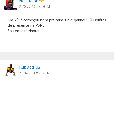
NCLSN_BR
20/02/2013 at 4:03 PM
Dia 20 já começou bem pra mim. Hoje ganhei $10 Doláres
de presente na PSN.
Só tem a melhorar…
RubDog_U2
20/02/2013 at 4:14 PM
Bora vender o rim pra poder compra-lo kkk