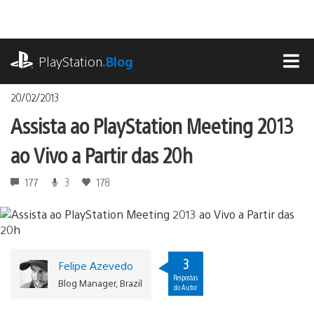
Ir
para
o
playstation.com
conteúdo
PlayStation
.Blog
MEN
20/02/2013
Assista ao PlayStation Meeting 2013
ao Vivo a Partir das 20h
177
3
178
3
Felipe Azevedo
Respostas
Blog Manager, Brazil
do Autor