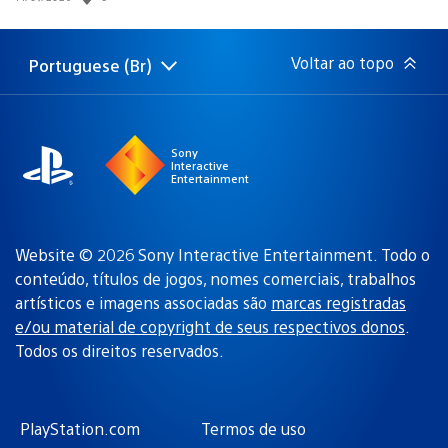
de
publicação:
Voltar ao topo
Portuguese (Br)
Selecione
Região
uma
atual:
região
Sony
Interactive
Entertainment
Website © 2026 Sony Interactive Entertainment. Todo o
conteúdo, títulos de jogos, nomes comerciais, trabalhos
artísticos e imagens associadas são
marcas registradas
e/ou material de copyright de seus respectivos donos
.
Todos os direitos reservados.
PlayStation.com
Termos de uso