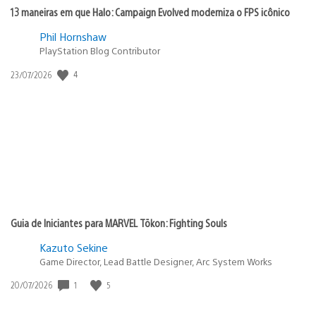
13 maneiras em que Halo: Campaign Evolved moderniza o FPS icônico
Phil Hornshaw
PlayStation Blog Contributor
4
Data
23/07/2026
de
publicação:
Guia de Iniciantes para MARVEL Tōkon: Fighting Souls
Kazuto Sekine
Game Director, Lead Battle Designer, Arc System Works
1
5
Data
20/07/2026
de
publicação: