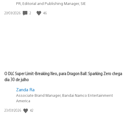
PR, Editorial and Publishing Manager, SIE
2
46
Data
27/07/2026
de
publicação:
O DLC Super Limit-Breaking Neo, para Dragon Ball: Sparking Zero chega
dia 30 de julho
Zanda Ra
Associate Brand Manager, Bandai Namco Entertainment
America
42
Data
23/07/2026
de
publicação: