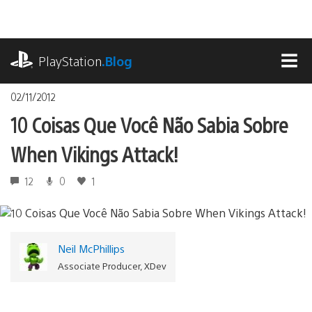
Ir
para
o
playstation.com
conteúdo
PlayStation
.Blog
MEN
02/11/2012
10 Coisas Que Você Não Sabia Sobre
When Vikings Attack!
12
0
1
Neil McPhillips
Associate Producer, XDev