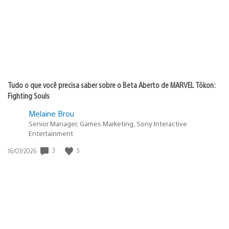
Tudo o que você precisa saber sobre o Beta Aberto de MARVEL Tōkon:
Fighting Souls
Melaine Brou
Senior Manager, Games Marketing, Sony Interactive
Entertainment
3
5
Data
16/07/2026
de
publicação: