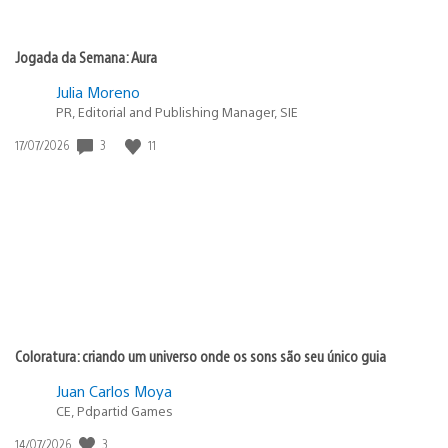
Jogada da Semana: Aura
Julia Moreno
PR, Editorial and Publishing Manager, SIE
3
11
Data
17/07/2026
de
publicação:
Coloratura: criando um universo onde os sons são seu único guia
Juan Carlos Moya
CE, Pdpartid Games
3
Data
14/07/2026