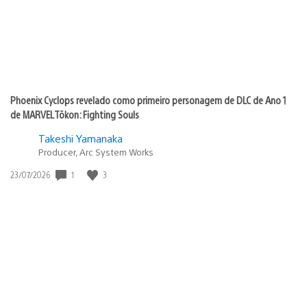
Phoenix Cyclops revelado como primeiro personagem de DLC de Ano 1
de MARVEL Tōkon: Fighting Souls
Takeshi Yamanaka
Producer, Arc System Works
1
3
Data
23/07/2026
de
publicação: