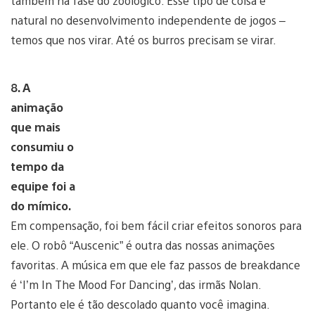
também na fase do zoológico. Esse tipo de coisa é
natural no desenvolvimento independente de jogos –
temos que nos virar. Até os burros precisam se virar.
8. A
animação
que mais
consumiu o
tempo da
equipe foi a
do mímico.
Em compensação, foi bem fácil criar efeitos sonoros para
ele. O robô “Auscenic” é outra das nossas animações
favoritas. A música em que ele faz passos de breakdance
é ‘I’m In The Mood For Dancing’, das irmãs Nolan.
Portanto ele é tão descolado quanto você imagina.