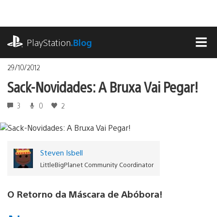
Ir
para
o
playstation.com
conteúdo
PlayStation
.Blog
MEN
29/10/2012
Sack-Novidades: A Bruxa Vai Pegar!
3
0
2
Steven Isbell
LittleBigPlanet Community Coordinator
O Retorno da Máscara de Abóbora!