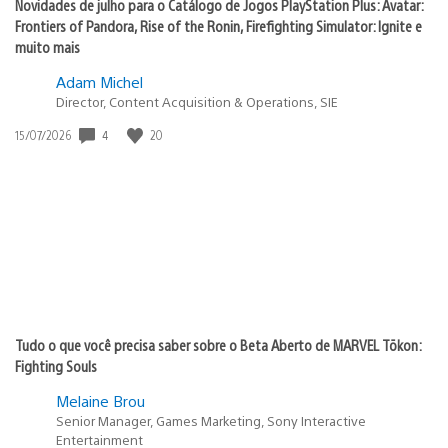
Novidades de julho para o Catálogo de Jogos PlayStation Plus: Avatar:
Frontiers of Pandora, Rise of the Ronin, Firefighting Simulator: Ignite e
muito mais
Adam Michel
Director, Content Acquisition & Operations, SIE
4
20
Data
15/07/2026
de
publicação:
Tudo o que você precisa saber sobre o Beta Aberto de MARVEL Tōkon:
Fighting Souls
Melaine Brou
Senior Manager, Games Marketing, Sony Interactive
Entertainment