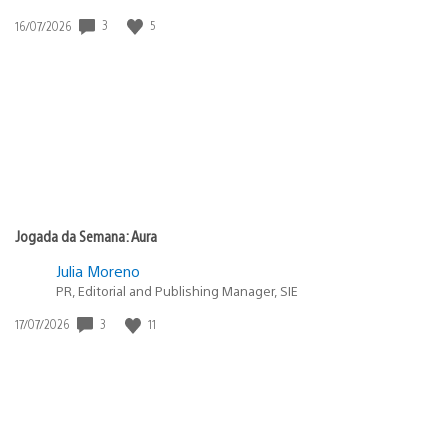
3
5
Data
16/07/2026
de
publicação:
Jogada da Semana: Aura
Julia Moreno
PR, Editorial and Publishing Manager, SIE
3
11
Data
17/07/2026
de
publicação: