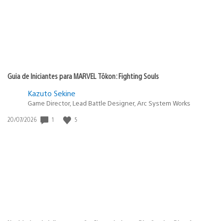
Guia de Iniciantes para MARVEL Tōkon: Fighting Souls
Kazuto Sekine
Game Director, Lead Battle Designer, Arc System Works
1
5
Data
20/07/2026
de
publicação: