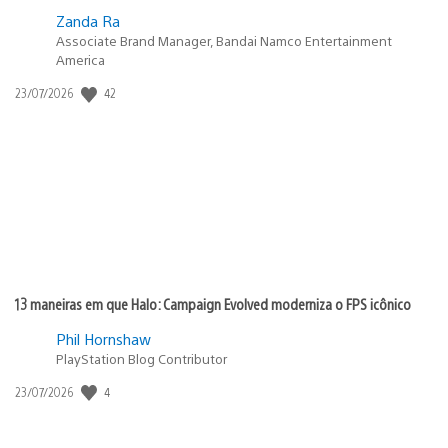
Zanda Ra
Associate Brand Manager, Bandai Namco Entertainment
America
42
Data
23/07/2026
de
publicação:
13 maneiras em que Halo: Campaign Evolved moderniza o FPS icônico
Phil Hornshaw
PlayStation Blog Contributor
4
Data
23/07/2026
de
publicação: