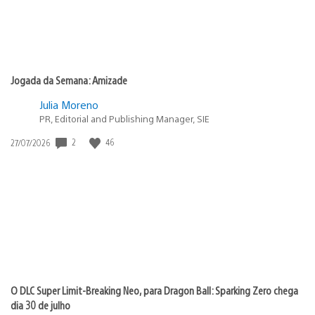
Jogada da Semana: Amizade
Julia Moreno
PR, Editorial and Publishing Manager, SIE
2
46
Data
27/07/2026
de
publicação:
O DLC Super Limit-Breaking Neo, para Dragon Ball: Sparking Zero chega
dia 30 de julho