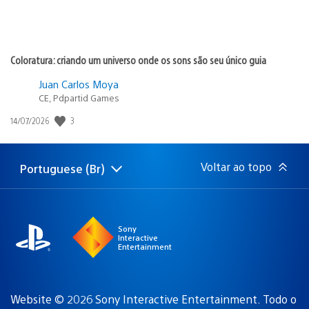
Coloratura: criando um universo onde os sons são seu único guia
Juan Carlos Moya
CE, Pdpartid Games
3
Data
14/07/2026
de
publicação:
Voltar ao topo
Portuguese (Br)
Selecione
Região
uma
atual:
região
Sony
Interactive
Entertainment
Website © 2026 Sony Interactive Entertainment. Todo o