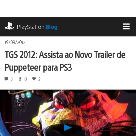
Ir
para
o
playstation.com
conteúdo
PlayStation
.Blog
MEN
19/09/2012
TGS 2012: Assista ao Novo Trailer de
Puppeteer para PS3
3
0
2
Reproduzir
TGS