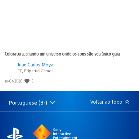
Coloratura: criando um universo onde os sons são seu único guia
Juan Carlos Moya
CE, Pdpartid Games
3
Data
14/07/2026
de
publicação:
Voltar ao topo
Portuguese (Br)
Selecione
Região
uma
atual:
região
Sony
Interactive
Entertainment