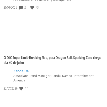
2
45
Data
27/07/2026
de
publicação:
O DLC Super Limit-Breaking Neo, para Dragon Ball: Sparking Zero chega
dia 30 de julho
Zanda Ra
Associate Brand Manager, Bandai Namco Entertainment
America
42
Data
23/07/2026
de
publicação: