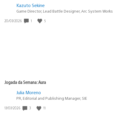
Kazuto Sekine
Game Director, Lead Battle Designer, Arc System Works
1
5
Data
20/07/2026
de
publicação:
Jogada da Semana: Aura
Julia Moreno
PR, Editorial and Publishing Manager, SIE
3
11
Data
17/07/2026
de
publicação: