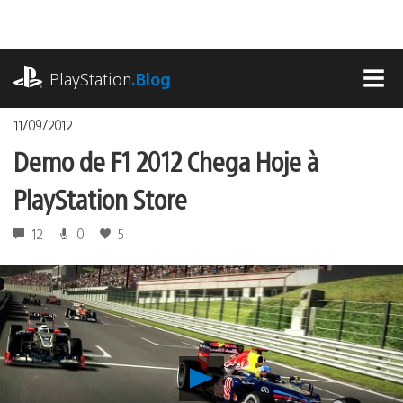
Ir
para
o
playstation.com
conteúdo
PlayStation
.Blog
MEN
11/09/2012
Demo de F1 2012 Chega Hoje à
PlayStation Store
12
0
5
Reproduzir
Demo