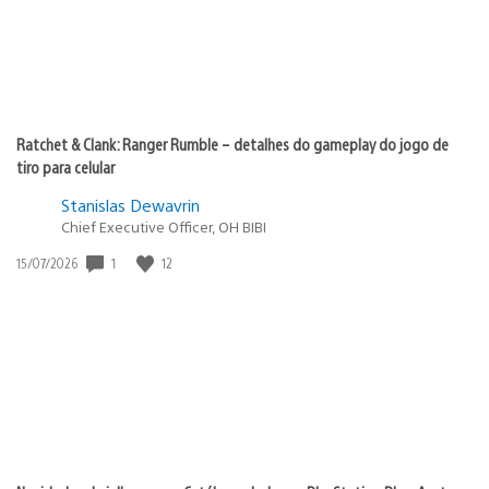
Ratchet & Clank: Ranger Rumble – detalhes do gameplay do jogo de
tiro para celular
Stanislas Dewavrin
Chief Executive Officer, OH BIBI
1
12
Data
15/07/2026
de
publicação: