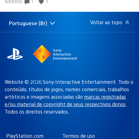
1
3
Data
16/07/2026
de
publicação:
Voltar ao topo
Portuguese (Br)
Selecione
Região
uma
atual:
região
Sony
Interactive
Entertainment
Website © 2026 Sony Interactive Entertainment. Todo o
conteúdo, títulos de jogos, nomes comerciais, trabalhos
artísticos e imagens associadas são
marcas registradas
e/ou material de copyright de seus respectivos donos
.
Todos os direitos reservados.
PlayStation.com
Termos de uso