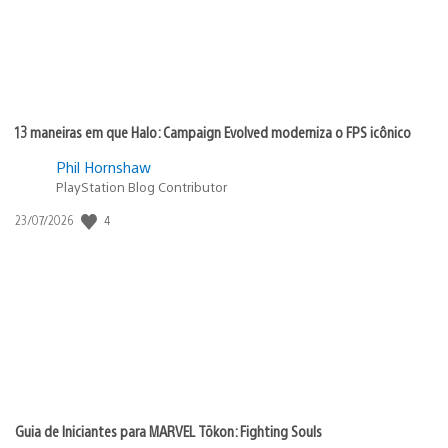
13 maneiras em que Halo: Campaign Evolved moderniza o FPS icônico
Phil Hornshaw
PlayStation Blog Contributor
4
Data
23/07/2026
de
publicação:
Guia de Iniciantes para MARVEL Tōkon: Fighting Souls