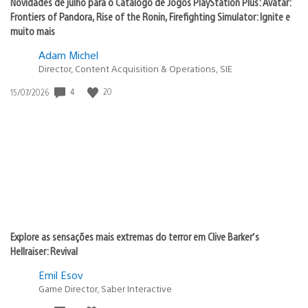
Novidades de julho para o Catálogo de Jogos PlayStation Plus: Avatar:
Frontiers of Pandora, Rise of the Ronin, Firefighting Simulator: Ignite e
muito mais
Adam Michel
Director, Content Acquisition & Operations, SIE
4
20
Data
15/07/2026
de
publicação:
Explore as sensações mais extremas do terror em Clive Barker’s
Hellraiser: Revival
Emil Esov
Game Director, Saber Interactive