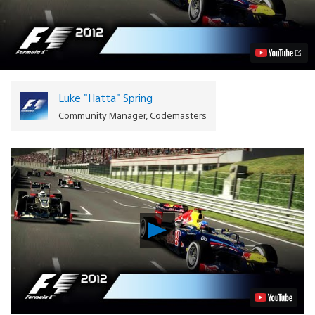
de
F1
2012
Chega
Hoje
à
PlayStation
Store
Luke "Hatta" Spring
Vídeo
Community Manager, Codemasters
Reproduzir
Vídeo