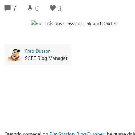
7
0
3
Fred Dutton
SCEE Blog Manager
Quando comecei no
PlayStation.Blog Europeu
há quase dois