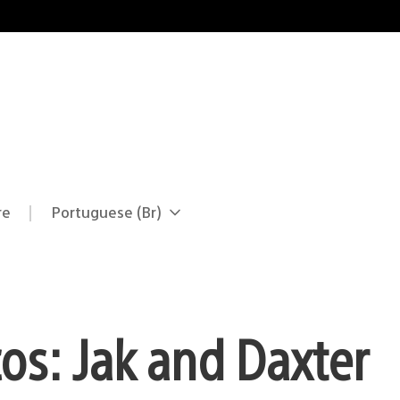
re
Portuguese (Br)
Selecione
Região
uma
atual:
região
cos: Jak and Daxter