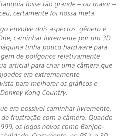
ranquia fosse tão grande – ou maior –
ceu, certamente foi nossa meta.
SOne, caminhar livremente por um 3D
 máquina tinha pouco hardware para
agem de polígonos relativamente
cia articial para criar uma câmera que
enjoados era extremamente
ista para melhorar os gráficos e
e Donkey Kong Country.
e frustração com a câmera. Quando
1999, os jogos novos como Banjoo-
bilidade. Claramente, no PS2, o 3D