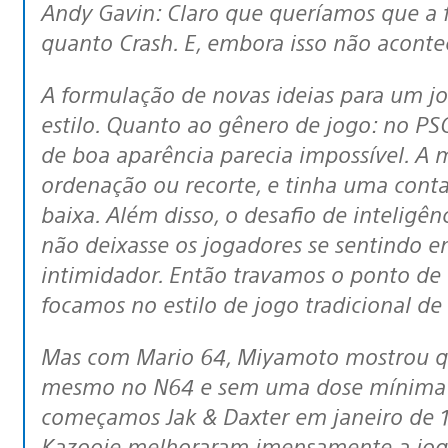
Andy Gavin: Claro que queríamos que a f
quanto Crash. E, embora isso não aconte
A formulação de novas ideias para um jogo envolve dois aspectos: gênero e
estilo. Quanto ao gênero de jogo: no P
de boa aparência parecia impossível. A
ordenação ou recorte, e tinha uma cont
baixa. Além disso, o desafio de inteligên
não deixasse os jogadores se sentindo 
intimidador. Então travamos o ponto de v
focamos no estilo de jogo tradicional d
Mas com Mario 64, Miyamoto mostrou que era possível caminhar livremente,
mesmo no N64 e sem uma dose mínima d
começamos Jak & Daxter em janeiro de 
Kazooie melhoraram imensamente a joga