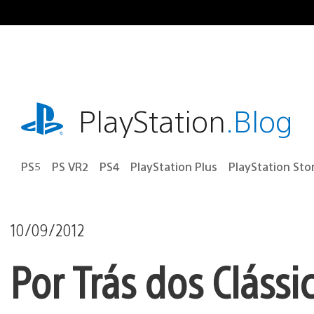
Ir
para
o
conteúdo
playstation.com
PlayStation
.Blog
PS5
PS VR2
PS4
PlayStation Plus
PlayStation Sto
10/09/2012
Por Trás dos Clássi