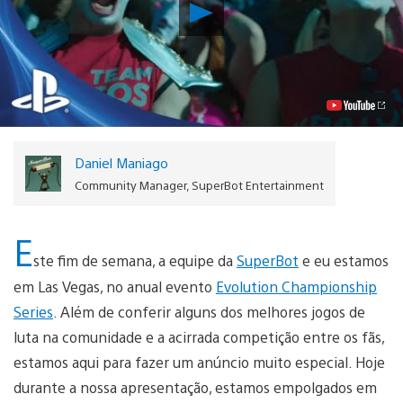
Reproduzir
Heihachi
Mishima
e
Toro
Inoue
Anunciados
para
PlayStation
All-
Daniel Maniago
Stars
Battle
Community Manager, SuperBot Entertainment
Royale
Vídeo
E
ste fim de semana, a equipe da
SuperBot
e eu estamos
em Las Vegas, no anual evento
Evolution Championship
Series
. Além de conferir alguns dos melhores jogos de
luta na comunidade e a acirrada competição entre os fãs,
estamos aqui para fazer um anúncio muito especial. Hoje
durante a nossa apresentação, estamos empolgados em