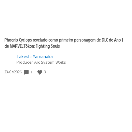
Phoenix Cyclops revelado como primeiro personagem de DLC de Ano 1
de MARVEL Tōkon: Fighting Souls
Takeshi Yamanaka
Producer, Arc System Works
1
3
Data
23/07/2026
de
publicação: