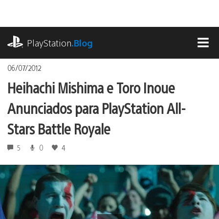
Ir
para
o
playstation.com
conteúdo
PlayStation
.Blog
MEN
06/07/2012
Heihachi Mishima e Toro Inoue
Anunciados para PlayStation All-
Stars Battle Royale
5
0
4