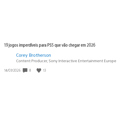
19 jogos imperdíveis para PS5 que vão chegar em 2026
Corey Brotherson
Content Producer, Sony Interactive Entertainment Europe
8
13
Data
14/07/2026
de
publicação: