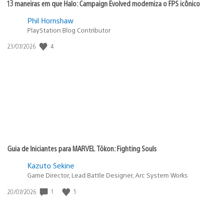
13 maneiras em que Halo: Campaign Evolved moderniza o FPS icônico
Phil Hornshaw
PlayStation Blog Contributor
4
Data
23/07/2026
de
publicação:
Guia de Iniciantes para MARVEL Tōkon: Fighting Souls
Kazuto Sekine
Game Director, Lead Battle Designer, Arc System Works
1
5
Data
20/07/2026
de
publicação: