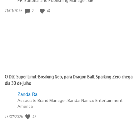
PR, Editorial and Publishing Manager, SIE
2
47
Data
27/07/2026
de
publicação:
O DLC Super Limit-Breaking Neo, para Dragon Ball: Sparking Zero chega
dia 30 de julho
Zanda Ra
Associate Brand Manager, Bandai Namco Entertainment
America
42
Data
23/07/2026
de
publicação: