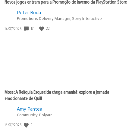
Novos jogos entram para a Promoção de Inverno da PlayStation Store
Peter Boda
Promotions Delivery Manager, Sony Interactive
17
22
Data
14/07/2026
de
publicação:
Moss: A Relíquia Esquecida chega amanhã: explore a jornada
emocionante de Quill
Amy Pantea
Community, Polyarc
9
Data
15/07/2026
de