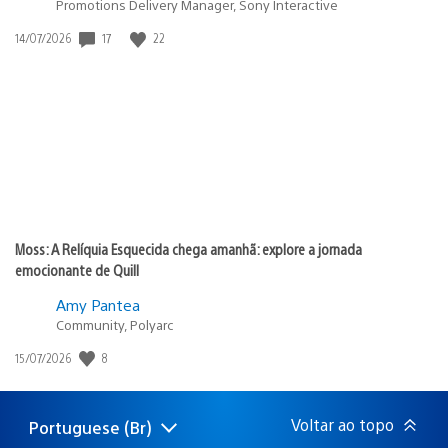
Promotions Delivery Manager, Sony Interactive
17
22
Data
14/07/2026
de
publicação:
Moss: A Relíquia Esquecida chega amanhã: explore a jornada
emocionante de Quill
Amy Pantea
Community, Polyarc
8
Data
15/07/2026
de
publicação:
Voltar ao topo
Portuguese (Br)
Selecione
Região