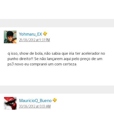
Yohmaru_EX
29/06/2012 at 9:37 PM
q isso, show de bola, não sabia que iria ter acelerador no
punho direito!! Se não lançarem aqui pelo preço de um
ps3 novo eu comprarei um com certeza
MauricioQ_Bueno
30/06/2012 at 0:03 AM