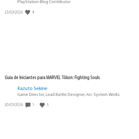
PlayStation Blog Contributor
4
Data
23/07/2026
de
publicação:
Guia de Iniciantes para MARVEL Tōkon: Fighting Souls
Kazuto Sekine
Game Director, Lead Battle Designer, Arc System Works
1
5
Data
20/07/2026
de
publicação: