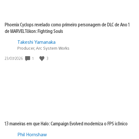
Phoenix Cyclops revelado como primeiro personagem de DLC de Ano 1
de MARVEL Tōkon: Fighting Souls
Takeshi Yamanaka
Producer, Arc System Works
1
3
Data
23/07/2026
de
publicação:
13 maneiras em que Halo: Campaign Evolved moderniza o FPS icônico
Phil Hornshaw