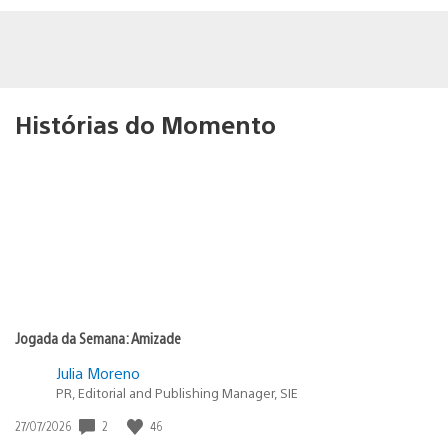
Histórias do Momento
Jogada da Semana: Amizade
Julia Moreno
PR, Editorial and Publishing Manager, SIE
2
46
Data
27/07/2026
de