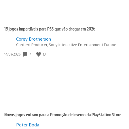
19 jogos imperdíveis para PS5 que vão chegar em 2026
Corey Brotherson
Content Producer, Sony Interactive Entertainment Europe
7
13
Data
14/07/2026
de
publicação:
Novos jogos entram para a Promoção de Inverno da PlayStation Store
Peter Boda