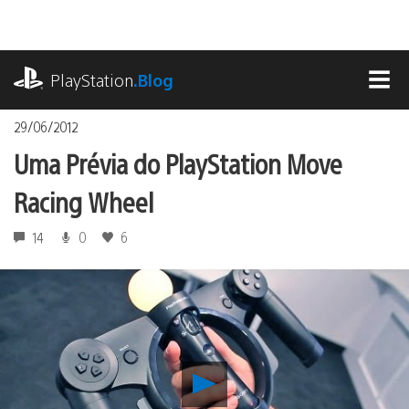
Ir
para
o
playstation.com
conteúdo
PlayStation
.Blog
MEN
29/06/2012
Uma Prévia do PlayStation Move
Racing Wheel
14
0
6
Reproduzir
Uma