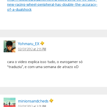
new-racing-wheel-peripheral-has-double-the-accuracy-
of-a-dualshock
Yohmaru_EX
02/07/2012 at 2:55 PM
cara o video explica isso tudo, o eurogamer só
“traduziu”, e com uma semana de atrazo xD
minionsandcheds
02/07/2012 at 3:01 PM