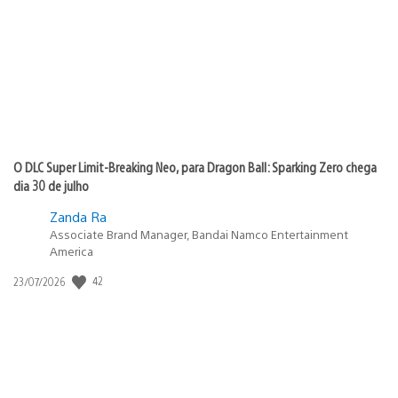
publicação:
O DLC Super Limit-Breaking Neo, para Dragon Ball: Sparking Zero chega
dia 30 de julho
Zanda Ra
Associate Brand Manager, Bandai Namco Entertainment
America
42
Data
23/07/2026
de
publicação: