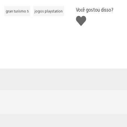
Você gostou disso?
gran turismo 5
jogos playstation
Curtir