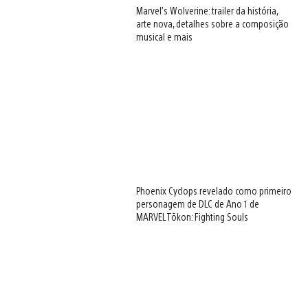
Marvel’s Wolverine: trailer da história,
arte nova, detalhes sobre a composição
musical e mais
Phoenix Cyclops revelado como primeiro
personagem de DLC de Ano 1 de
MARVEL Tōkon: Fighting Souls