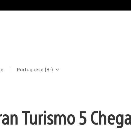
re
Portuguese (Br)
Selecione
Região
uma
atual:
região
ran Turismo 5 Cheg