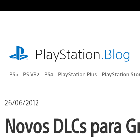
Ir
para
o
conteúdo
playstation.com
PlayStation
.Blog
PS5
PS VR2
PS4
PlayStation Plus
PlayStation Sto
26/06/2012
Novos DLCs para G