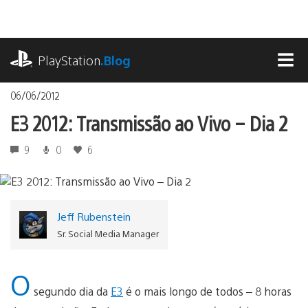
Ir
para
o
playstation.com
conteúdo
PlayStation
.Blog
MEN
06/06/2012
E3 2012: Transmissão ao Vivo – Dia 2
9
0
6
Jeff Rubenstein
Sr. Social Media Manager
O
segundo dia da
E3
é o mais longo de todos – 8 horas