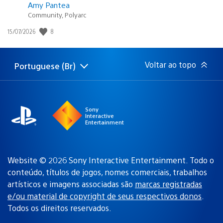
Amy Pantea
Community, Polyarc
8
Data
15/07/2026
de
publicação:
Voltar ao topo
Portuguese (Br)
Selecione
Região
uma
atual:
região
Sony
Interactive
Entertainment
Website © 2026 Sony Interactive Entertainment. Todo o
conteúdo, títulos de jogos, nomes comerciais, trabalhos
artísticos e imagens associadas são
marcas registradas
e/ou material de copyright de seus respectivos donos
.
Todos os direitos reservados.