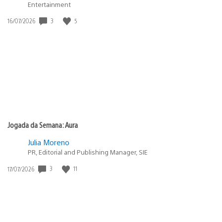
Entertainment
3
5
Data
16/07/2026
de
publicação:
Jogada da Semana: Aura
Julia Moreno
PR, Editorial and Publishing Manager, SIE
3
11
Data
17/07/2026
de
publicação: