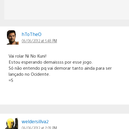
hToTheO
06/06/2012 at 5:48 PM
Vai rolar Ni No Kuni!
Estou esperando demaissss por esse jogo.
Só não entendo pq vai demorar tanto ainda para ser
lançado no Ocidente.
=S
weldersillva2
06/06/2012 at 7:09 PM