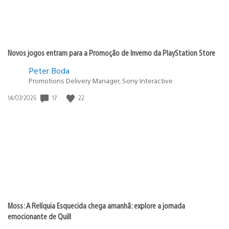
Novos jogos entram para a Promoção de Inverno da PlayStation Store
Peter Boda
Promotions Delivery Manager, Sony Interactive
17
22
Data
14/07/2026
de
publicação:
Moss: A Relíquia Esquecida chega amanhã: explore a jornada
emocionante de Quill