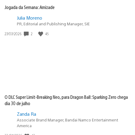
Jogada da Semana: Amizade
Julia Moreno
PR, Editorial and Publishing Manager, SIE
2
45
Data
27/07/2026
de
publicação:
O DLC Super Limit-Breaking Neo, para Dragon Ball: Sparking Zero chega
dia 30 de julho
Zanda Ra
Associate Brand Manager, Bandai Namco Entertainment
America