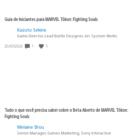
Guia de Iniciantes para MARVEL Tōkon: Fighting Souls
Kazuto Sekine
Game Director, Lead Battle Designer, Arc System Works
1
5
Data
20/07/2026
de
publicação:
Tudo o que você precisa saber sobre o Beta Aberto de MARVEL Tōkon:
Fighting Souls
Melaine Brou
Senior Manager, Games Marketing, Sony Interactive