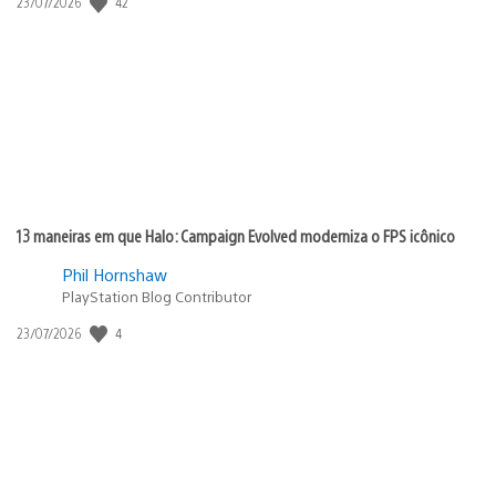
42
Data
23/07/2026
de
publicação:
13 maneiras em que Halo: Campaign Evolved moderniza o FPS icônico
Phil Hornshaw
PlayStation Blog Contributor
4
Data
23/07/2026
de
publicação: