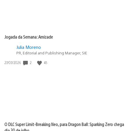
Jogada da Semana: Amizade
Julia Moreno
PR, Editorial and Publishing Manager, SIE
2
45
Data
27/07/2026
de
publicação:
O DLC Super Limit-Breaking Neo, para Dragon Ball: Sparking Zero chega
dia 30 de julho