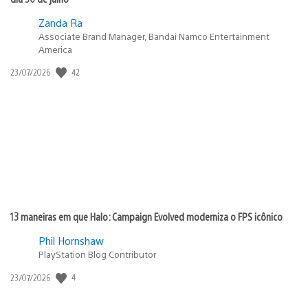
Zanda Ra
Associate Brand Manager, Bandai Namco Entertainment
America
42
Data
23/07/2026
de
publicação:
13 maneiras em que Halo: Campaign Evolved moderniza o FPS icônico
Phil Hornshaw
PlayStation Blog Contributor
4
Data
23/07/2026
de
publicação: