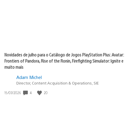
publicação:
Novidades de julho para o Catálogo de Jogos PlayStation Plus: Avatar:
Frontiers of Pandora, Rise of the Ronin, Firefighting Simulator: Ignite e
muito mais
Adam Michel
Director, Content Acquisition & Operations, SIE
4
20
Data
15/07/2026
de
publicação: