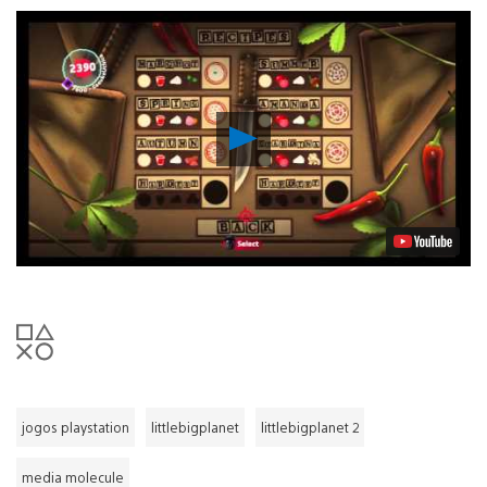
Reproduzir
Vídeo
jogos playstation
littlebigplanet
littlebigplanet 2
media molecule