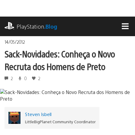
Ir
para
o
playstation.com
conteúdo
PlayStation
.Blog
MEN
14/05/2012
Sack-Novidades: Conheça o Novo
Recruta dos Homens de Preto
2
0
2
Steven Isbell
LittleBigPlanet Community Coordinator