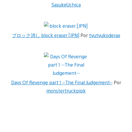
SasukeUchica
ブロック消し block eraser [JPN]
Por
tyutyukoderax
Days Of Revenge part 1 –The Final Judgement–
Por
monstertruckpipk