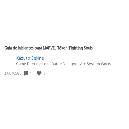
Guia de Iniciantes para MARVEL Tōkon: Fighting Souls
Kazuto Sekine
Game Director, Lead Battle Designer, Arc System Works
1
5
Data
20/07/2026
de
publicação: