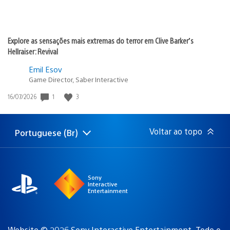
Explore as sensações mais extremas do terror em Clive Barker’s
Hellraiser: Revival
Emil Esov
Game Director, Saber Interactive
1
3
Data
16/07/2026
de
publicação:
Voltar ao topo
Portuguese (Br)
Selecione
Região
uma
atual:
região
Sony
Interactive
Entertainment
Website © 2026 Sony Interactive Entertainment. Todo o