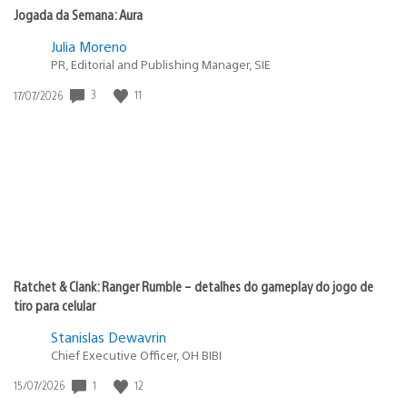
Jogada da Semana: Aura
Julia Moreno
PR, Editorial and Publishing Manager, SIE
3
11
Data
17/07/2026
de
publicação:
Ratchet & Clank: Ranger Rumble – detalhes do gameplay do jogo de
tiro para celular
Stanislas Dewavrin
Chief Executive Officer, OH BIBI
1
12
Data
15/07/2026
de