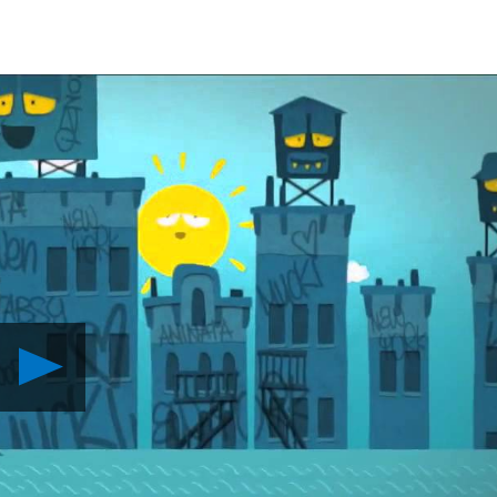
Reproduzir
Conheça
Derrick
the
Deathfin
para
PSN
Vídeo