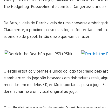
the Hedgehog. Possivelmente com Joe Danger assistindo a
De fato, a ideia de Derrick veio de uma conversa embriagad
Claramente, o próximo passo mais lógico foi tentar combina
submerso de papel. Então é isso que vamos fazer.
O estilo artístico vibrante e único do jogo foi criado pelo a
e ambientes do jogo são baseados em dobraduras reais, al
recriados em modelos 3D, então importados para o jogo. Es
deram charme e um visual original ao jogo.
O estilo distinto e a ação de arcade frenética e acessível d