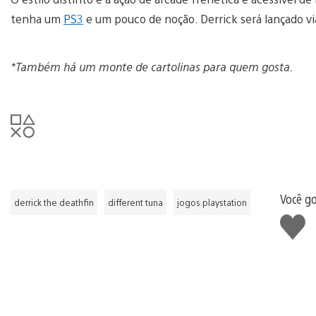
tenha um
PS3
e um pouco de noção. Derrick será lançado v
*Também há um monte de cartolinas para quem gosta.
Você g
derrick the deathfin
different tuna
jogos playstation
Curtir