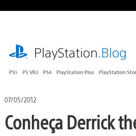
Ir
para
o
conteúdo
playstation.com
PlayStation
.Blog
PS5
PS VR2
PS4
PlayStation Plus
PlayStation Sto
07/05/2012
Conheça Derrick th