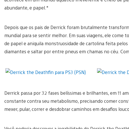
abundante, e papel.*
Depois que os pais de Derrick foram brutalmente transfor
mundial para se sentir melhor. Em suas viagens, ele come to
de papel e aniquila monstruosidade de cartolina feita pe
diamantes e saltar por entre pneus em chamas no céu. Co
Derrick passa por 32 fases belíssimas e brilhantes, em 11 a
constante contra seu metabolismo, precisando comer consta
mexer, pular, correr e desdobrar caminhos em desafios louco
Você poderia descrever a jogabilidade de Derrick the Death