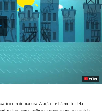
Reproduzir
Vídeo
ático em dobradura. A ação – e há muito dela –
, peixes, papel, ação de arcade, papel, destruição