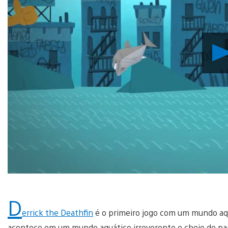
D
errick the Deathfin
é o primeiro jogo com um mundo aqu
acontece em um mundo aquático irreverente e cheio de papel