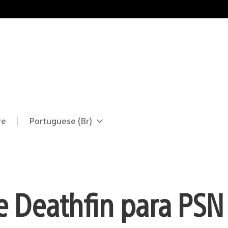
re
Portuguese (Br)
Selecione
Região
uma
atual:
região
e Deathfin para PSN