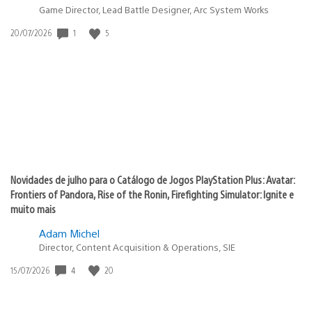
Game Director, Lead Battle Designer, Arc System Works
1
5
Data
20/07/2026
de
publicação:
Novidades de julho para o Catálogo de Jogos PlayStation Plus: Avatar:
Frontiers of Pandora, Rise of the Ronin, Firefighting Simulator: Ignite e
muito mais
Adam Michel
Director, Content Acquisition & Operations, SIE
4
20
Data
15/07/2026
de
publicação: