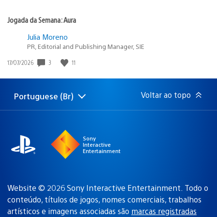
Jogada da Semana: Aura
Julia Moreno
PR, Editorial and Publishing Manager, SIE
3
11
Data
17/07/2026
de
publicação:
Voltar ao topo
Portuguese (Br)
Selecione
Região
uma
atual:
região
Sony
Interactive
Entertainment
Website © 2026 Sony Interactive Entertainment. Todo o
conteúdo, títulos de jogos, nomes comerciais, trabalhos
artísticos e imagens associadas são
marcas registradas