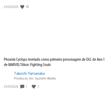
42
Data
23/07/2026
de
publicação:
Phoenix Cyclops revelado como primeiro personagem de DLC de Ano 1
de MARVEL Tōkon: Fighting Souls
Takeshi Yamanaka
Producer, Arc System Works
1
3
Data
23/07/2026
de
publicação: