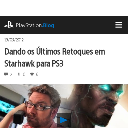
Ir
para
o
playstation.com
conteúdo
PlayStation
.Blog
MEN
19/03/2012
Dando os Últimos Retoques em
Starhawk para PS3
2
0
6
Reproduzir
Dando