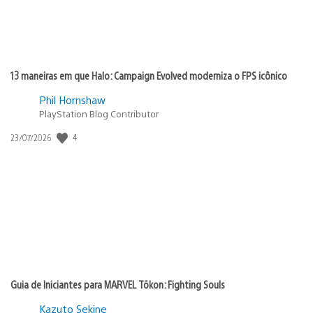
13 maneiras em que Halo: Campaign Evolved moderniza o FPS icônico
Phil Hornshaw
PlayStation Blog Contributor
4
Data
23/07/2026
de
publicação:
Guia de Iniciantes para MARVEL Tōkon: Fighting Souls
Kazuto Sekine