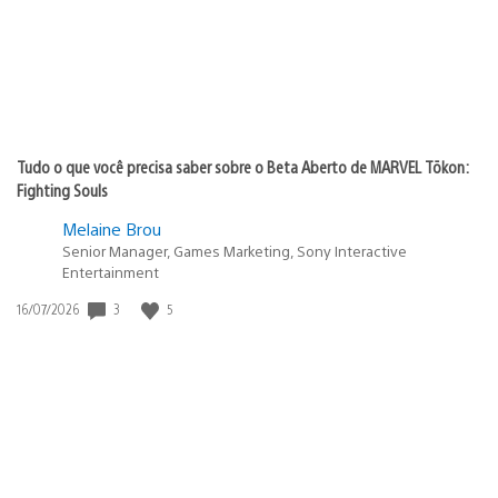
Tudo o que você precisa saber sobre o Beta Aberto de MARVEL Tōkon:
Fighting Souls
Melaine Brou
Senior Manager, Games Marketing, Sony Interactive
Entertainment
3
5
Data
16/07/2026
de
publicação: