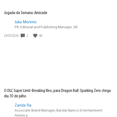
Jogada da Semana: Amizade
Julia Moreno
PR, Editorial and Publishing Manager, SIE
2
46
Data
27/07/2026
de
publicação:
O DLC Super Limit-Breaking Neo, para Dragon Ball: Sparking Zero chega
dia 30 de julho
Zanda Ra
Associate Brand Manager, Bandai Namco Entertainment
America