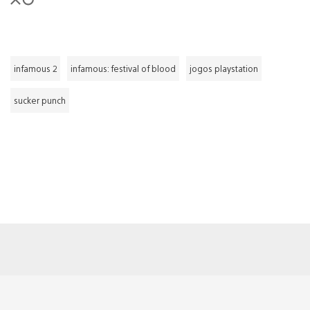
infamous 2
infamous: festival of blood
jogos playstation
sucker punch