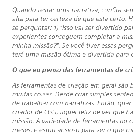
Quando testar uma narrativa, confira sempre a sua gramática e leia em voz
alta para ter certeza de que está certo.
se perguntar: 1) “Isso vai ser divertido 
experientes conseguem completar a missã
minha missão?”. Se você tiver essas per
terá uma missão ótima e divertida para 
O que eu penso das ferramentas de cr
As ferramentas de criação em geral são bem feitas e permitiram que eu fizesse
muitas coisas. Desde criar simples senten
de trabalhar com narrativas. Então, qua
criador de CGU, fiquei feliz de ver que h
missão. A variedade de ferramentas no c
meses, e estou ansioso para ver o que m