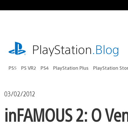
Ir
para
o
conteúdo
playstation.com
PlayStation
.Blog
PS5
PS VR2
PS4
PlayStation Plus
PlayStation Sto
03/02/2012
inFAMOUS 2: O Ven