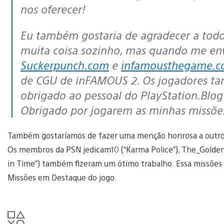
nos oferecer!
Eu também gostaria de agradecer a todos que tornaram isso possível. Aprendi
muita coisa sozinho, mas quando me env
Suckerpunch.com
e
infamousthegame.
de CGU de inFAMOUS 2. Os jogadores ta
obrigado ao pessoal do PlayStation.Blo
Obrigado por jogarem as minhas missões
Também gostaríamos de fazer uma menção honrosa a outros 
Os membros da PSN jedicam10 (“Karma Police”), The_Golden_
in Time”) também fizeram um ótimo trabalho. Essa missõe
Missões em Destaque do jogo.