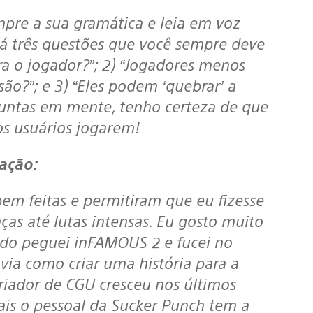
 Há três questões que você sempre deve
para o jogador?”; 2) “Jogadores menos
o?”; e 3) “Eles podem ‘quebrar’ a
guntas em mente, tenho certeza de que
os usuários jogarem!
iação:
ças até lutas intensas. Eu gosto muito
ndo peguei inFAMOUS 2 e fucei no
avia como criar uma história para a
riador de CGU cresceu nos últimos
ais o pessoal da Sucker Punch tem a