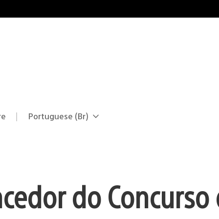
re
Portuguese (Br)
Selecione
Região
uma
atual:
região
cedor do Concurso