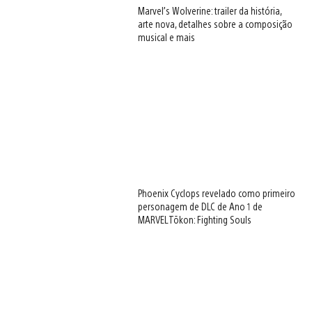
Marvel’s Wolverine: trailer da história,
arte nova, detalhes sobre a composição
musical e mais
Phoenix Cyclops revelado como primeiro
personagem de DLC de Ano 1 de
MARVEL Tōkon: Fighting Souls