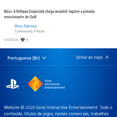
Moss: A Relíquia Esquecida chega amanhã: explore a jornada
emocionante de Quill
Amy Pantea
Community, Polyarc
8
Data
15/07/2026
de
publicação:
Voltar ao topo
Portuguese (Br)
Selecione
Região
uma
atual:
região
Sony
Interactive
Entertainment
Website © 2026 Sony Interactive Entertainment. Todo o
conteúdo, títulos de jogos, nomes comerciais, trabalhos