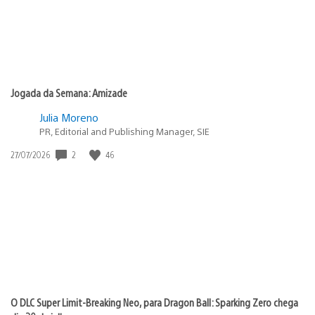
Jogada da Semana: Amizade
Julia Moreno
PR, Editorial and Publishing Manager, SIE
2
46
Data
27/07/2026
de
publicação:
O DLC Super Limit-Breaking Neo, para Dragon Ball: Sparking Zero chega