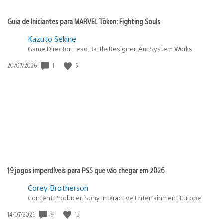
Guia de Iniciantes para MARVEL Tōkon: Fighting Souls
Kazuto Sekine
Game Director, Lead Battle Designer, Arc System Works
1
5
Data
20/07/2026
de
publicação:
19 jogos imperdíveis para PS5 que vão chegar em 2026
Corey Brotherson
Content Producer, Sony Interactive Entertainment Europe
8
13
Data
14/07/2026
de