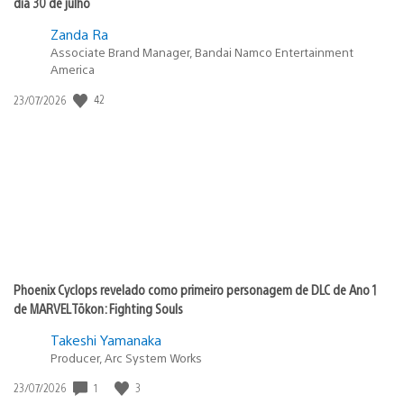
dia 30 de julho
Zanda Ra
Associate Brand Manager, Bandai Namco Entertainment
America
42
Data
23/07/2026
de
publicação:
Phoenix Cyclops revelado como primeiro personagem de DLC de Ano 1
de MARVEL Tōkon: Fighting Souls
Takeshi Yamanaka
Producer, Arc System Works
1
3
Data
23/07/2026
de