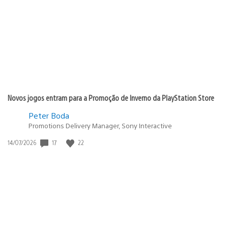
publicação:
Novos jogos entram para a Promoção de Inverno da PlayStation Store
Peter Boda
Promotions Delivery Manager, Sony Interactive
17
22
Data
14/07/2026
de
publicação: