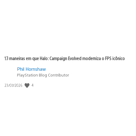
publicação:
13 maneiras em que Halo: Campaign Evolved moderniza o FPS icônico
Phil Hornshaw
PlayStation Blog Contributor
4
Data
23/07/2026
de
publicação: