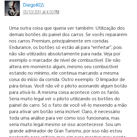
DiegoKG5
05/10/2011 at 4:50 PM
Uma outra coisa que queria ver também: Utilização dos
demais botões do painel dos carros. Se vocês repararem
nos carros Premium, principalmente em corridas
Endurance, os botões só estão ali para “enfeitar”, pois
não são utilizados absolutamente para nada. Veja por
exemplo o marcador de nível de combustível. Ele não
altera em momento algum, mesmo seu combustível
estando no mínimo, ele continua marcando a mesma
coisa do início da corrida. Outro exemplo: O limpador de
pára-brisas. Você não vê o piloto acionando algum botão
para ativá-lo. A mesma coisa acontece com os faróis.
Seria muito legal ver o piloto utilizando os botões do
painel do carro. Só o fato de você vê-lo mexendo a mão
para ativar um botão seria incrível. Claro, é necessário
toda uma análise para ver como isso funcionaria, mas
seria muito legal mesmo se isso acontecesse. Sou um
grande admirador de Gran Turismo, por isso não estou
postando para criticar, mas sim para mostrar meu ponto