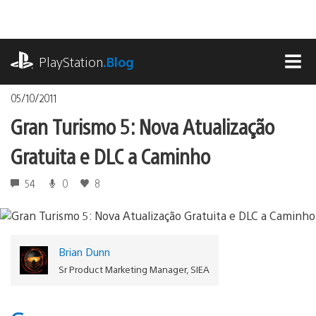
Ir
para
o
playstation.com
conteúdo
PlayStation
.Blog
MEN
05/10/2011
Gran Turismo 5: Nova Atualização
Gratuita e DLC a Caminho
54
0
8
Brian Dunn
Sr Product Marketing Manager, SIEA