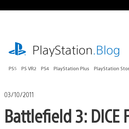
Ir
para
o
conteúdo
playstation.com
PlayStation
.Blog
PS5
PS VR2
PS4
PlayStation Plus
PlayStation Sto
03/10/2011
Battlefield 3: DIC