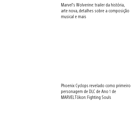
Marvel’s Wolverine: trailer da história,
arte nova, detalhes sobre a composição
musical e mais
Phoenix Cyclops revelado como primeiro
personagem de DLC de Ano 1 de
MARVEL Tōkon: Fighting Souls