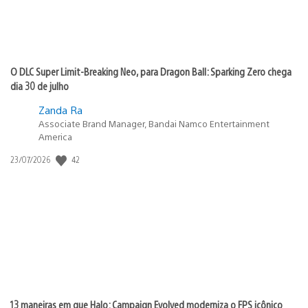
O DLC Super Limit-Breaking Neo, para Dragon Ball: Sparking Zero chega
dia 30 de julho
Zanda Ra
Associate Brand Manager, Bandai Namco Entertainment
America
42
Data
23/07/2026
de
publicação:
13 maneiras em que Halo: Campaign Evolved moderniza o FPS icônico