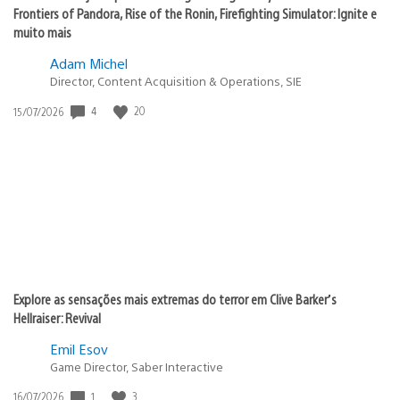
Frontiers of Pandora, Rise of the Ronin, Firefighting Simulator: Ignite e
muito mais
Adam Michel
Director, Content Acquisition & Operations, SIE
4
20
Data
15/07/2026
de
publicação:
Explore as sensações mais extremas do terror em Clive Barker’s
Hellraiser: Revival
Emil Esov
Game Director, Saber Interactive
1
3
Data
16/07/2026