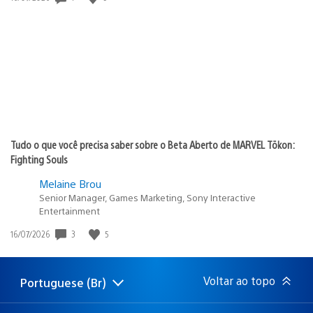
de
publicação:
Tudo o que você precisa saber sobre o Beta Aberto de MARVEL Tōkon:
Fighting Souls
Melaine Brou
Senior Manager, Games Marketing, Sony Interactive
Entertainment
3
5
Data
16/07/2026
de
publicação:
Voltar ao topo
Portuguese (Br)
Selecione
Região
uma
atual:
região