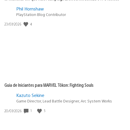
Phil Hornshaw
PlayStation Blog Contributor
4
Data
23/07/2026
de
publicação:
Guia de Iniciantes para MARVEL Tōkon: Fighting Souls
Kazuto Sekine
Game Director, Lead Battle Designer, Arc System Works
1
5
Data
20/07/2026
de
publicação: