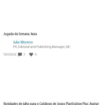
Jogada da Semana: Aura
Julia Moreno
PR, Editorial and Publishing Manager, SIE
3
11
Data
17/07/2026
de
publicação:
Novidades de julho para o Catálogo de Jogos PlayStation Plus: Avatar: