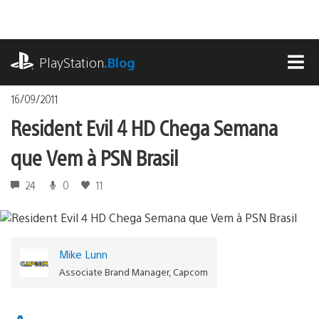
Ir
para
o
playstation.com
conteúdo
PlayStation
.Blog
MEN
16/09/2011
Resident Evil 4 HD Chega Semana
que Vem à PSN Brasil
24
0
11
Mike Lunn
Associate Brand Manager, Capcom