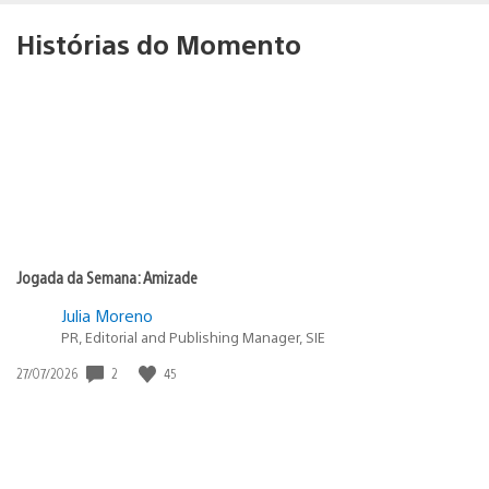
Histórias do Momento
Jogada da Semana: Amizade
Julia Moreno
PR, Editorial and Publishing Manager, SIE
2
45
Data
27/07/2026
de
publicação: