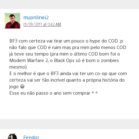
muonlinei2
01/09/2011 at 0:42 AM
BF3 com certeza vai tirar um pouco o hype do COD :p
não falo que COD é ruim mas pra mim pelo menos COD
já teve seu tempo (pra mim o último COD bom foi o
Modern Warfare 2, o Black Ops só é bom o zombies
mesmo)
E o melhor é que o BF3 ainda vai ter um co-op que com
certeza vai ser tão incrível quanto a própria história do
jogo 😀
Esse eu não passo o ano sem comprar ^ ^
Fendor_