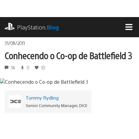
Ir
para
o
playstation.com
conteúdo
PlayStation
.Blog
MEN
31/08/2011
Conhecendo o Co-op de Battlefield 3
14
0
10
Tommy Rydling
Senior Community Manager, DICE