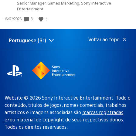
Senior Manager, Games Marketing, Sony Interactive
Entertainment
3
5
Data
16/07/2026
de
publicação:
Voltar ao topo
Portuguese (Br)
Selecione
Região
uma
atual:
região
Sony
Interactive
Entertainment
Website © 2026 Sony Interactive Entertainment. Todo o
conteúdo, títulos de jogos, nomes comerciais, trabalhos
artísticos e imagens associadas são
marcas registradas
e/ou material de copyright de seus respectivos donos
.
Todos os direitos reservados.