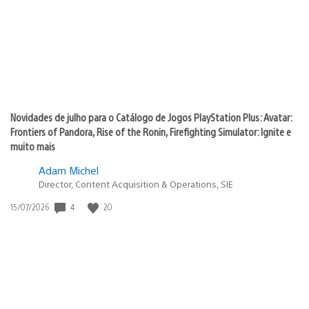
Novidades de julho para o Catálogo de Jogos PlayStation Plus: Avatar:
Frontiers of Pandora, Rise of the Ronin, Firefighting Simulator: Ignite e
muito mais
Adam Michel
Director, Content Acquisition & Operations, SIE
4
20
Data
15/07/2026
de
publicação: