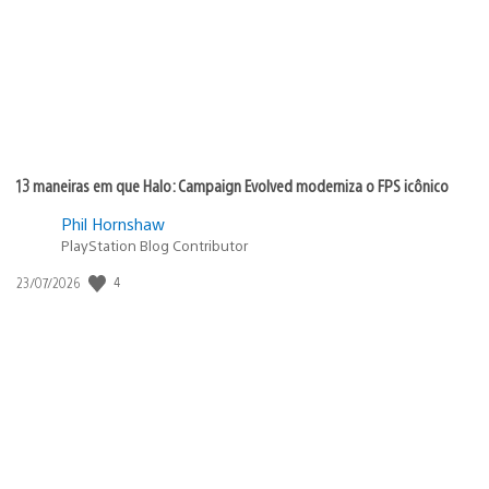
13 maneiras em que Halo: Campaign Evolved moderniza o FPS icônico
Phil Hornshaw
PlayStation Blog Contributor
4
Data
23/07/2026
de
publicação: