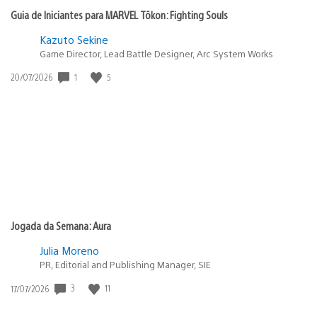
Guia de Iniciantes para MARVEL Tōkon: Fighting Souls
Kazuto Sekine
Game Director, Lead Battle Designer, Arc System Works
1
5
Data
20/07/2026
de
publicação:
Jogada da Semana: Aura
Julia Moreno
PR, Editorial and Publishing Manager, SIE
3
11
Data
17/07/2026
de
publicação: