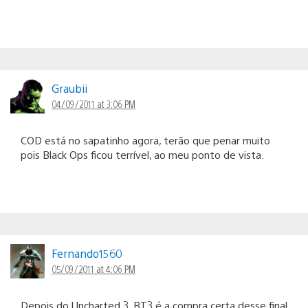
Graubii
04/09/2011 at 3:06 PM
COD está no sapatinho agora, terão que penar muito
pois Black Ops ficou terrível, ao meu ponto de vista.
Fernando1560
05/09/2011 at 4:06 PM
Depois do Uncharted 3, BT3 é a compra certa desse final