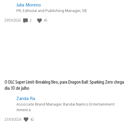
Julia Moreno
PR, Editorial and Publishing Manager, SIE
2
45
Data
27/07/2026
de
publicação:
O DLC Super Limit-Breaking Neo, para Dragon Ball: Sparking Zero chega
dia 30 de julho
Zanda Ra
Associate Brand Manager, Bandai Namco Entertainment
America
42
Data
23/07/2026
de
publicação: