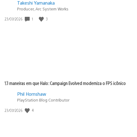
Takeshi Yamanaka
Producer, Arc System Works
1
3
Data
23/07/2026
de
publicação:
13 maneiras em que Halo: Campaign Evolved moderniza o FPS icônico
Phil Hornshaw
PlayStation Blog Contributor
4
Data
23/07/2026
de
publicação: