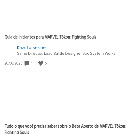
Guia de Iniciantes para MARVEL Tōkon: Fighting Souls
Kazuto Sekine
Game Director, Lead Battle Designer, Arc System Works
1
5
Data
20/07/2026
de
publicação:
Tudo o que você precisa saber sobre o Beta Aberto de MARVEL Tōkon:
Fighting Souls