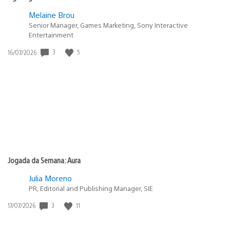
Melaine Brou
Senior Manager, Games Marketing, Sony Interactive
Entertainment
3
5
Data
16/07/2026
de
publicação:
Jogada da Semana: Aura
Julia Moreno
PR, Editorial and Publishing Manager, SIE
3
11
Data
17/07/2026
de
publicação: