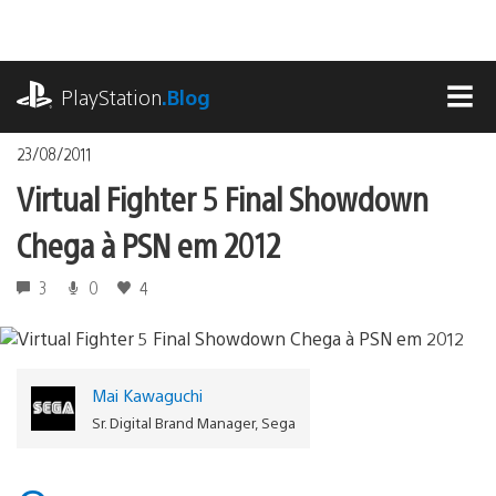
Ir
para
o
playstation.com
conteúdo
PlayStation
.Blog
MEN
23/08/2011
Virtual Fighter 5 Final Showdown
Chega à PSN em 2012
3
0
4
Mai Kawaguchi
Sr. Digital Brand Manager, Sega