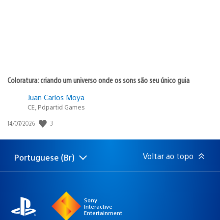
Coloratura: criando um universo onde os sons são seu único guia
Juan Carlos Moya
CE, Pdpartid Games
3
Data
14/07/2026
de
publicação:
Voltar ao topo
Portuguese (Br)
Selecione
Região
uma
atual:
região
Sony
Interactive
Entertainment