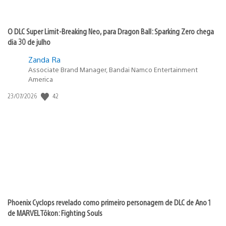
O DLC Super Limit-Breaking Neo, para Dragon Ball: Sparking Zero chega
dia 30 de julho
Zanda Ra
Associate Brand Manager, Bandai Namco Entertainment
America
42
Data
23/07/2026
de
publicação:
Phoenix Cyclops revelado como primeiro personagem de DLC de Ano 1
de MARVEL Tōkon: Fighting Souls