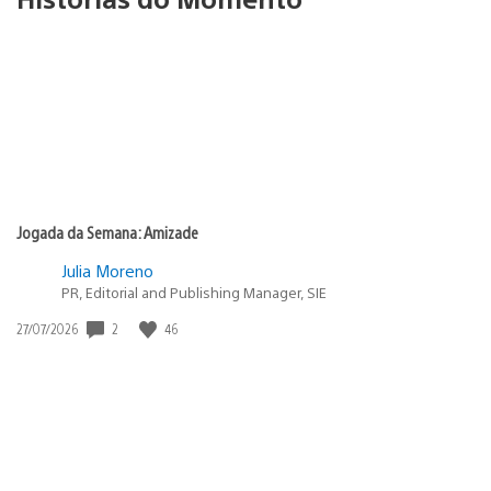
Jogada da Semana: Amizade
Julia Moreno
PR, Editorial and Publishing Manager, SIE
2
46
Data
27/07/2026
de
publicação: