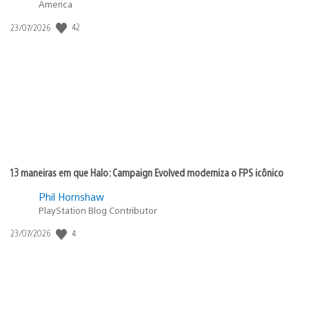
America
42
Data
23/07/2026
de
publicação:
13 maneiras em que Halo: Campaign Evolved moderniza o FPS icônico
Phil Hornshaw
PlayStation Blog Contributor
4
Data
23/07/2026
de
publicação: