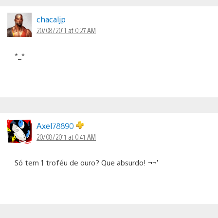
chacaljp
20/08/2011 at 0:27 AM
*_*
Axel78890
20/08/2011 at 0:41 AM
Só tem 1 troféu de ouro? Que absurdo! ¬¬’