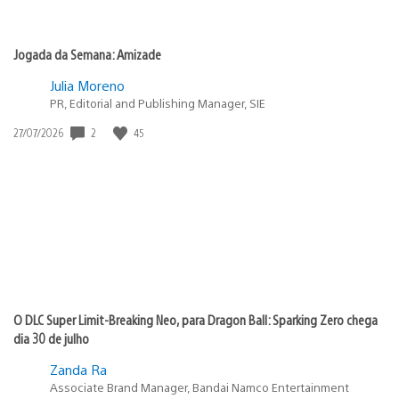
Jogada da Semana: Amizade
Julia Moreno
PR, Editorial and Publishing Manager, SIE
2
45
Data
27/07/2026
de
publicação:
O DLC Super Limit-Breaking Neo, para Dragon Ball: Sparking Zero chega
dia 30 de julho
Zanda Ra
Associate Brand Manager, Bandai Namco Entertainment