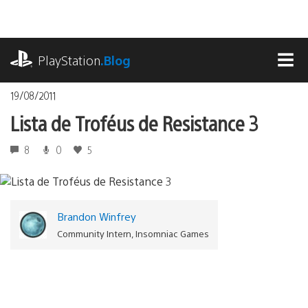
Ir
para
o
playstation.com
conteúdo
PlayStation
.Blog
MEN
19/08/2011
Lista de Troféus de Resistance 3
8
0
5
Brandon Winfrey
Community Intern, Insomniac Games