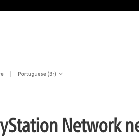
re
Portuguese (Br)
Selecione
Região
uma
atual:
região
yStation Network n