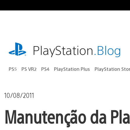
Ir
para
o
conteúdo
playstation.com
PlayStation
.Blog
PS5
PS VR2
PS4
PlayStation Plus
PlayStation Sto
10/08/2011
Manutenção da Pla