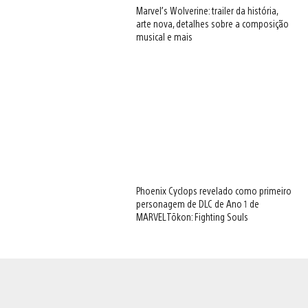
Marvel’s Wolverine: trailer da história,
arte nova, detalhes sobre a composição
musical e mais
Phoenix Cyclops revelado como primeiro
personagem de DLC de Ano 1 de
MARVEL Tōkon: Fighting Souls