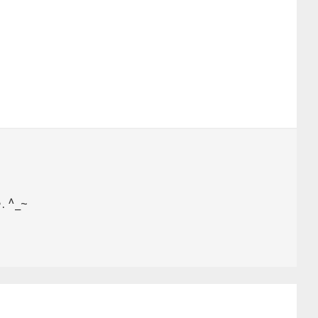
. ^_~