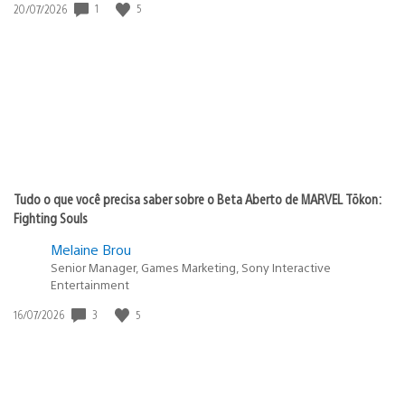
1
5
Data
20/07/2026
de
publicação:
Tudo o que você precisa saber sobre o Beta Aberto de MARVEL Tōkon:
Fighting Souls
Melaine Brou
Senior Manager, Games Marketing, Sony Interactive
Entertainment
3
5
Data
16/07/2026
de
publicação: