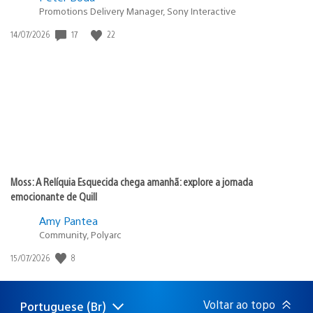
Promotions Delivery Manager, Sony Interactive
17
22
Data
14/07/2026
de
publicação:
Moss: A Relíquia Esquecida chega amanhã: explore a jornada
emocionante de Quill
Amy Pantea
Community, Polyarc
8
Data
15/07/2026
de
publicação:
Voltar ao topo
Portuguese (Br)
Selecione
Região