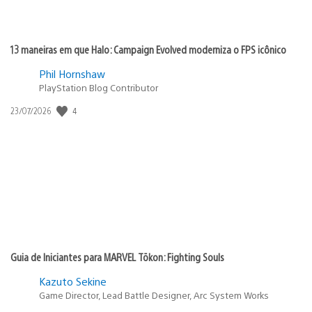
13 maneiras em que Halo: Campaign Evolved moderniza o FPS icônico
Phil Hornshaw
PlayStation Blog Contributor
4
Data
23/07/2026
de
publicação:
Guia de Iniciantes para MARVEL Tōkon: Fighting Souls
Kazuto Sekine
Game Director, Lead Battle Designer, Arc System Works