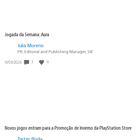
Jogada da Semana: Aura
Julia Moreno
PR, Editorial and Publishing Manager, SIE
3
11
Data
17/07/2026
de
publicação:
Novos jogos entram para a Promoção de Inverno da PlayStation Store
Peter Boda