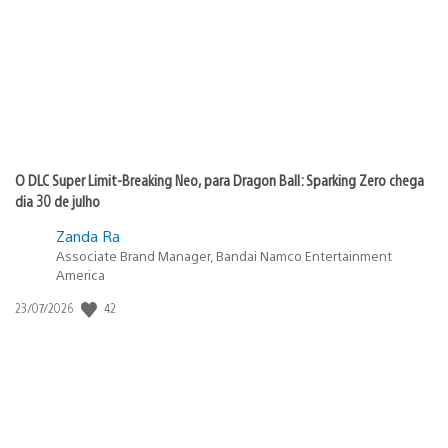
publicação:
O DLC Super Limit-Breaking Neo, para Dragon Ball: Sparking Zero chega
dia 30 de julho
Zanda Ra
Associate Brand Manager, Bandai Namco Entertainment
America
42
Data
23/07/2026
de
publicação: