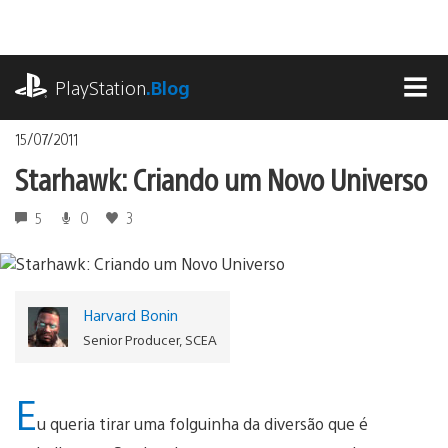
Ir
para
o
playstation.com
conteúdo
PlayStation
.Blog
MEN
15/07/2011
Starhawk: Criando um Novo Universo
5
0
3
Harvard Bonin
Senior Producer, SCEA
E
u queria tirar uma folguinha da diversão que é