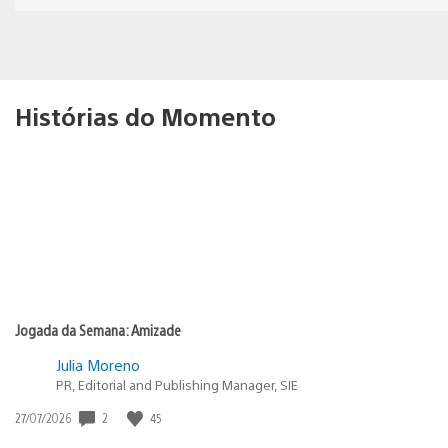
Histórias do Momento
Jogada da Semana: Amizade
Julia Moreno
PR, Editorial and Publishing Manager, SIE
2
45
Data
27/07/2026
de