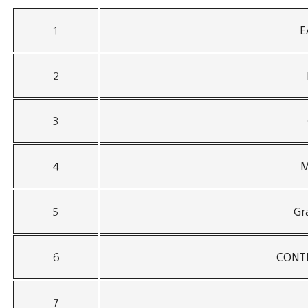
1
E
2
3
4
M
5
Gr
6
CONTR
7