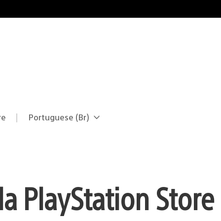
re
Portuguese (Br)
Selecione
Região
uma
atual:
região
a PlayStation Store