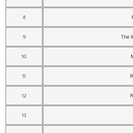
8
9
The W
10
M
11
R
12
R
13