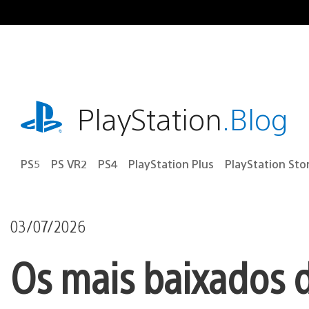
Ir
para
o
conteúdo
playstation.com
PlayStation
.Blog
PS5
PS VR2
PS4
PlayStation Plus
PlayStation Sto
03/07/2026
Os mais baixados d