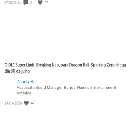
Data
2
47
27/07/2026
de
publicação:
O DLC Super Limit-Breaking Neo, para Dragon Ball: Sparking Zero chega
dia 30 de julho
Zanda Ra
Associate Brand Manager, Bandai Namco Entertainment
America
Data
42
23/07/2026
de
publicação: