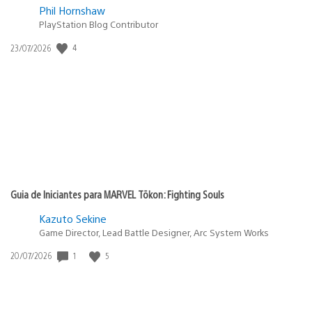
Phil Hornshaw
PlayStation Blog Contributor
Data
4
23/07/2026
de
publicação:
Guia de Iniciantes para MARVEL Tōkon: Fighting Souls
Kazuto Sekine
Game Director, Lead Battle Designer, Arc System Works
Data
1
5
20/07/2026
de
publicação: