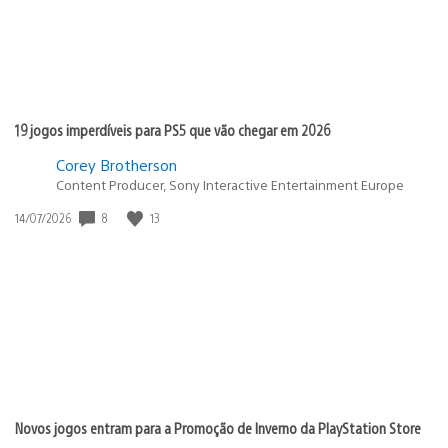
19 jogos imperdíveis para PS5 que vão chegar em 2026
Corey Brotherson
Content Producer, Sony Interactive Entertainment Europe
Data
8
13
14/07/2026
de
publicação:
Novos jogos entram para a Promoção de Inverno da PlayStation Store