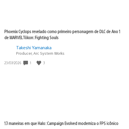
Phoenix Cyclops revelado como primeiro personagem de DLC de Ano 1
de MARVEL Tōkon: Fighting Souls
Takeshi Yamanaka
Producer, Arc System Works
Data
1
3
23/07/2026
de
publicação:
13 maneiras em que Halo: Campaign Evolved moderniza o FPS icônico