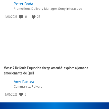
Peter Boda
Promotions Delivery Manager, Sony Interactive
Data
17
22
14/07/2026
de
publicação:
Moss: A Relíquia Esquecida chega amanhã: explore a jornada
emocionante de Quill
Amy Pantea
Community, Polyarc
Data
9
15/07/2026
de
publicação: