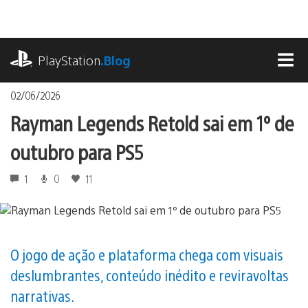
Ir
para
o
playstation.com
conteúdo
PlayStation
.Blog
MEN
02/06/2026
Rayman Legends Retold sai em 1º de
outubro para PS5
1
0
11
O jogo de ação e plataforma chega com visuais
deslumbrantes, conteúdo inédito e reviravoltas
narrativas.