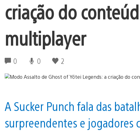
criação do conteú
multiplayer
0
0
2
A Sucker Punch fala das batal
surpreendentes e jogadores co