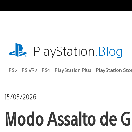
Ir
para
o
conteúdo
playstation.com
PlayStation
.Blog
PS5
PS VR2
PS4
PlayStation Plus
PlayStation Sto
15/05/2026
Modo Assalto de Gh