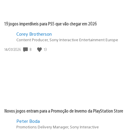
19 jogos imperdíveis para PS5 que vão chegar em 2026
Corey Brotherson
Content Producer, Sony Interactive Entertainment Europe
Data
8
13
14/07/2026
de
publicação:
Novos jogos entram para a Promoção de Inverno da PlayStation Store
Peter Boda
Promotions Delivery Manager, Sony Interactive