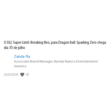
O DLC Super Limit-Breaking Neo, para Dragon Ball: Sparking Zero chega
dia 30 de julho
Zanda Ra
Associate Brand Manager, Bandai Namco Entertainment
America
Data
42
23/07/2026
de
publicação: