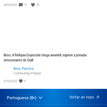
Data
17
22
14/07/2026
de
publicação:
Moss: A Relíquia Esquecida chega amanhã: explore a jornada
emocionante de Quill
Amy Pantea
Community, Polyarc
Data
9
15/07/2026
de
publicação:
Voltar ao topo
Portuguese (Br)
Selecione
Região
uma
atual:
região