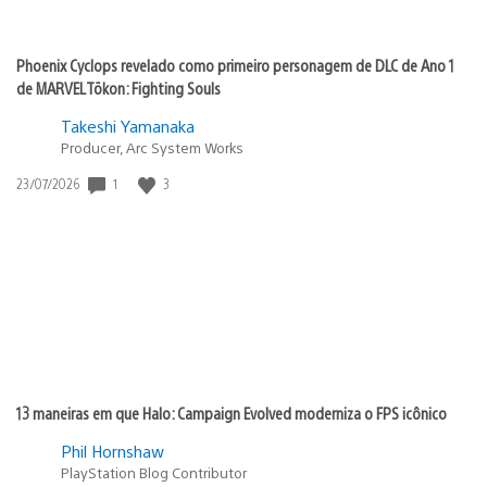
Phoenix Cyclops revelado como primeiro personagem de DLC de Ano 1
de MARVEL Tōkon: Fighting Souls
Takeshi Yamanaka
Producer, Arc System Works
Data
1
3
23/07/2026
de
publicação:
13 maneiras em que Halo: Campaign Evolved moderniza o FPS icônico
Phil Hornshaw
PlayStation Blog Contributor