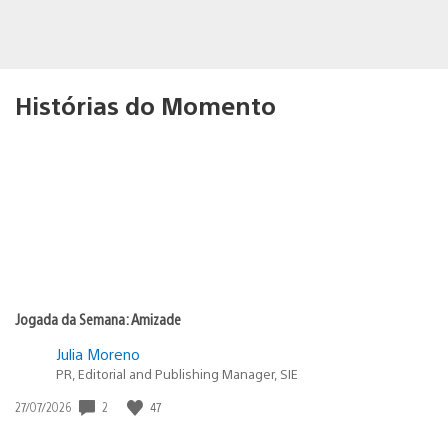
Histórias do Momento
Jogada da Semana: Amizade
Julia Moreno
PR, Editorial and Publishing Manager, SIE
Data
2
47
27/07/2026
de
publicação: