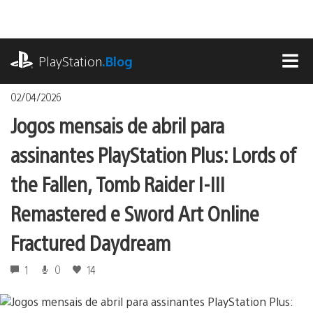
Ir
para
o
playstation.com
conteúdo
PlayStation
.Blog
MEN
02/04/2026
Jogos mensais de abril para
assinantes PlayStation Plus: Lords of
the Fallen, Tomb Raider I-III
Remastered e Sword Art Online
Fractured Daydream
1
0
14