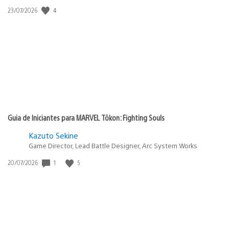
Data
4
23/07/2026
de
publicação:
Guia de Iniciantes para MARVEL Tōkon: Fighting Souls
Kazuto Sekine
Game Director, Lead Battle Designer, Arc System Works
Data
1
5
20/07/2026
de
publicação: