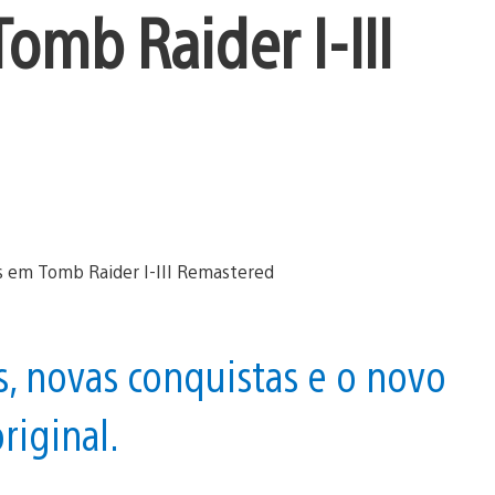
mb Raider I-III
s, novas conquistas e o novo
riginal.