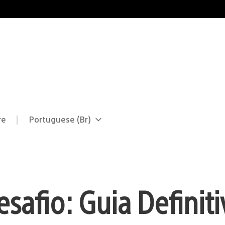
re
Portuguese (Br)
Selecione
Região
uma
atual:
região
safio: Guia Definiti