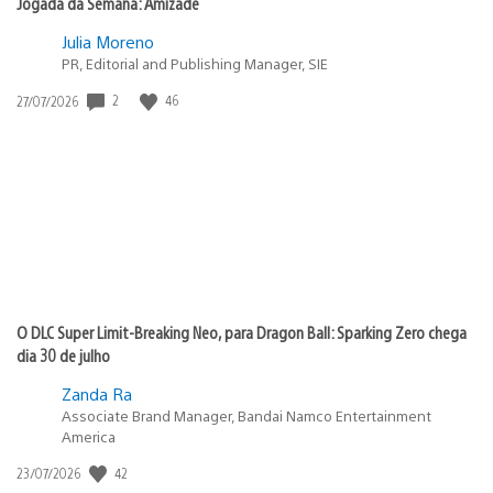
Jogada da Semana: Amizade
Julia Moreno
PR, Editorial and Publishing Manager, SIE
Data
2
46
27/07/2026
de
publicação:
O DLC Super Limit-Breaking Neo, para Dragon Ball: Sparking Zero chega
dia 30 de julho
Zanda Ra
Associate Brand Manager, Bandai Namco Entertainment
America
Data
42
23/07/2026
de