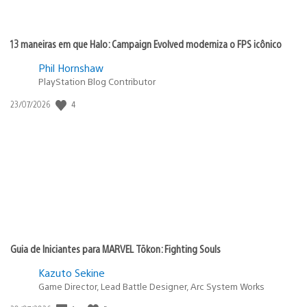
13 maneiras em que Halo: Campaign Evolved moderniza o FPS icônico
Phil Hornshaw
PlayStation Blog Contributor
Data
4
23/07/2026
de
publicação:
Guia de Iniciantes para MARVEL Tōkon: Fighting Souls
Kazuto Sekine
Game Director, Lead Battle Designer, Arc System Works