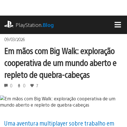
Ir
para
o
playstation.com
conteúdo
PlayStation
.Blog
MEN
09/03/2026
Em mãos com Big Walk: exploração
cooperativa de um mundo aberto e
repleto de quebra-cabeças
0
0
7
Uma aventura multiplayer sobre trabalho em