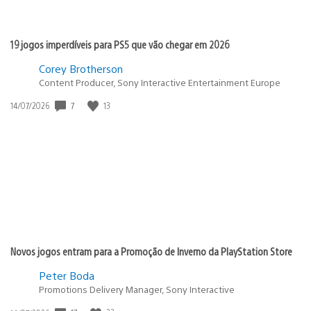
19 jogos imperdíveis para PS5 que vão chegar em 2026
Corey Brotherson
Content Producer, Sony Interactive Entertainment Europe
Data
7
13
14/07/2026
de
publicação:
Novos jogos entram para a Promoção de Inverno da PlayStation Store
Peter Boda
Promotions Delivery Manager, Sony Interactive