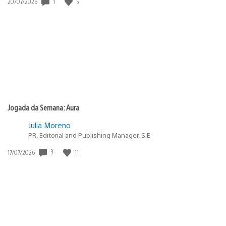
Data
1
5
20/07/2026
de
publicação:
Jogada da Semana: Aura
Julia Moreno
PR, Editorial and Publishing Manager, SIE
Data
3
11
17/07/2026
de
publicação: