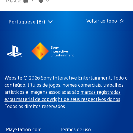
Data
17
22
14/07/2026
de
publicação:
Voltar ao topo
Portuguese (Br)
Selecione
Região
uma
atual:
região
Sony
Interactive
Entertainment
Website © 2026 Sony Interactive Entertainment. Todo o
conteúdo, títulos de jogos, nomes comerciais, trabalhos
artísticos e imagens associadas são
marcas registradas
e/ou material de copyright de seus respectivos donos
.
Todos os direitos reservados.
PlayStation.com
Termos de uso