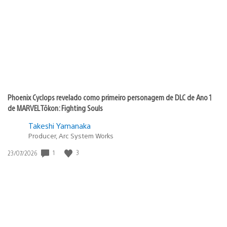
publicação:
Phoenix Cyclops revelado como primeiro personagem de DLC de Ano 1
de MARVEL Tōkon: Fighting Souls
Takeshi Yamanaka
Producer, Arc System Works
Data
1
3
23/07/2026
de
publicação: